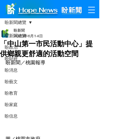
Hope News
文章
盼新聞總覽
盼新聞
盼新聞總覽
2023年6月14日
「中山第一市民活動中心」提
盼政治
供鄉親更舒適的活動空間
盼財經
盼新聞／桃園報導
盼消息
盼藝文
盼教育
盼家庭
盼信息
圖／桃園市政府