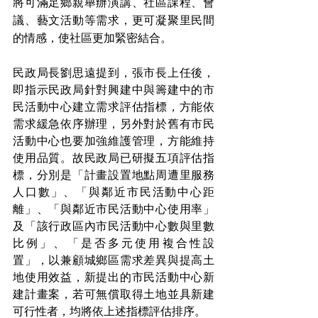
將可滿足鄉親舉辦演講、社區課程、會
議、藝文活動等需求，更可凝聚里民間
的情感，使社區更加緊密結合。
民政局長劉思遠提到，張市長上任後，
即指示民政局針對興建中與籌建中的市
民活動中心建立需求評估指標，方能依
需求緩急依序辦理，另外對於舊有市民
活動中心也要加強維護管理，方能維持
使用品質。故民政局已研擬五項評估指
標，分別是「計畫設置地點周遭里服務
人口數」、「與鄰近市民活動中心距
離」、「與鄰近市民活動中心使用率」
及「該行政區內市民活動中心數與里數
比例」、「是否多元使用複合性設
置」，以兼顧城鄉區需求差異與提高土
地使用效益，新提出的市民活動中心新
建計畫案，若可無償取得土地並具新建
可行性者，均將依上述指標評估排序。