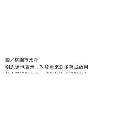
圖／桃園市政府
劉思遠也表示，對於愈來愈多落成啟用
的市民活動中心，將增加許多活動中心
租借與管理的工作量，目前桃園、八
德、中壢、平鎮區各一處市民活動中心
正在試辦遠端門禁，將視試辦成效並在
預算允許下，逐年改裝各區市民活動中
心門禁系統，並將規劃提供線上申請租
借方式，以提高申請便利性與透明性。
這些措施將降低市民活動中心在租借使