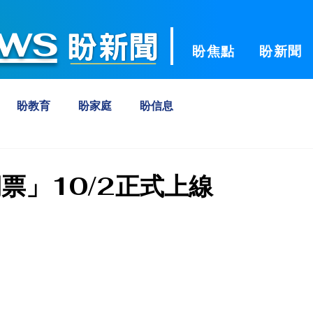
ws
盼焦點
盼新聞
盼教育
盼家庭
盼信息
票」10/2正式上線