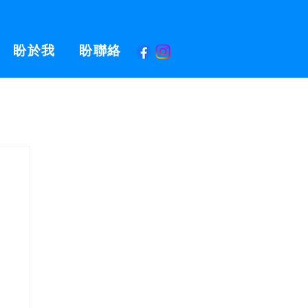
盼於我
盼聯絡