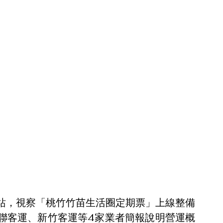
站，視察「桃竹竹苗生活圈定期票」上線整備
聯客運、新竹客運等4家業者簡報說明營運概