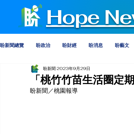
Hope Ne
盼新聞總覽
盼政治
盼財經
盼消息
盼藝文
盼新聞
2023年9月29日
「桃竹竹苗生活圈定期
盼新聞／桃園報導