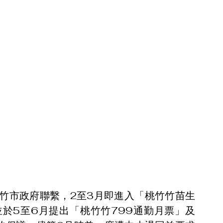
竹市政府聯繫，2至3月即進入「桃竹竹苗生
於5至6月提出「桃竹竹799通勤月票」及