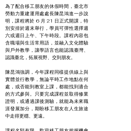
為了配合移工朋友的休假時間，臺北市
勞動力重建運用處處長陳昆鴻進一步說
明，課程將於 6 月 21 日正式開課，特
別安排於週末舉行，學員可彈性選擇週
六或週日上午、下午時段。課程內容包
含職場與生活常用語，並融入文化體驗
與戶外教學，讓學語言也能認識臺灣、
認識臺北，拓展視野、交到朋友。
陳昆鴻強調，今年課程同樣提供線上與
實體並行教學，無論平時工作地點在何
處，或否能到教室上課，都能找到適合
的方式參與。只要完成課程並取得修業
證明，或通過課後測驗，就能為未來職
涯發展加分，期盼移工朋友在人生旅途
中走得更穩、更遠。
課程名額有限，歡迎移工朋友把握機會