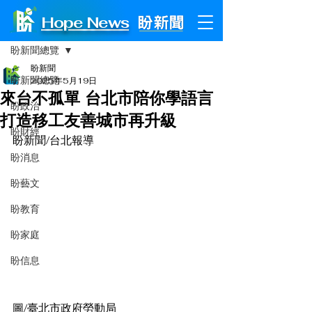
Hope News
文章
盼新聞總覽
盼新聞
盼新聞總覽
2025年5月19日
來台不孤單 台北市陪你學語言
盼政治
打造移工友善城市再升級
盼財經
盼新聞/台北報導
盼消息
盼藝文
盼教育
盼家庭
盼信息
圖/臺北市政府勞動局