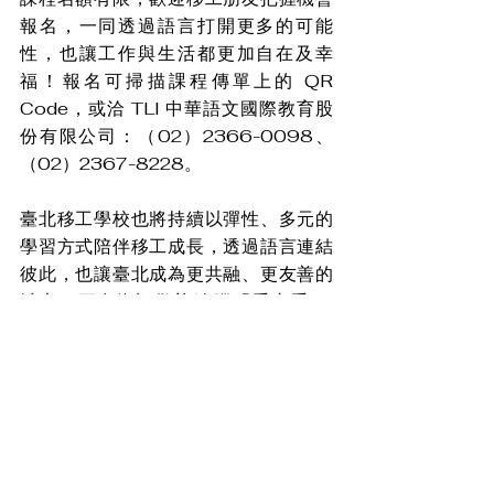
報名，一同透過語言打開更多的可能
性，也讓工作與生活都更加自在及幸
福！報名可掃描課程傳單上的 QR 
Code，或洽 TLI 中華語文國際教育股
份有限公司：（02）2366-0098、
（02）2367-8228。
臺北移工學校也將持續以彈性、多元的
學習方式陪伴移工成長，透過語言連結
彼此，也讓臺北成為更共融、更友善的
城市。更多資訊歡迎追蹤「手牽手 at 
Taipei」Facebook 粉絲專頁與「臺北
移工學校」YouTube 頻道，一起看見移
工在臺北的美好生活風景。
盼消息