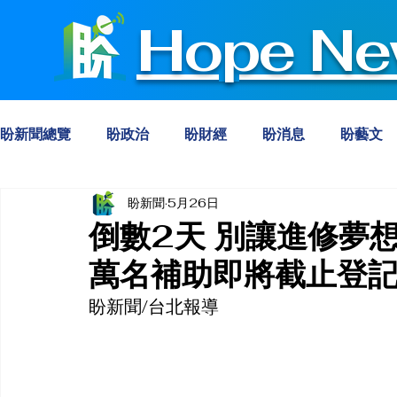
Hope Ne
盼新聞總覽
盼政治
盼財經
盼消息
盼藝文
盼新聞
5月26日
倒數2天 別讓進修夢
萬名補助即將截止登
盼新聞/台北報導