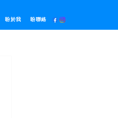
盼於我
盼聯絡