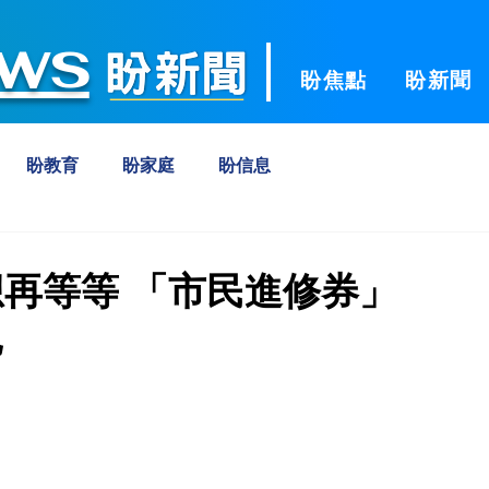
ws
盼焦點
盼新聞
盼教育
盼家庭
盼信息
想再等等 「市民進修券」
記