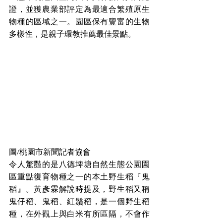
證，並獲農業部評定為最適合繁殖原生
物種的區域之一。園區保有豐富的生物
多樣性，是親子環教推薦最佳景點。
圖/桃園市新聞記者協會
令人驚豔的是八德埤塘自然生態公園園
區重點復育物種之一的本土野生稻『鬼
稻』。黃彥霖解說時提及，野生稻又稱
鬼仔稻、鬼稻、紅鬚稻，是一個野生稻
種，在外觀上與白米有所區隔，不會作