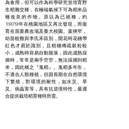
為食用，但可以作為科學研究並培育野
生稻雜交種，在極端氣候下可為稻米品
種改良的作物。原以為已絕種，約
1979年在桃園地區又再次發現，而復
育在苗栗農改場及臺大校園。葉狹窄，
幼苗較難與李氏禾區別，開花時花穗帶
紅色才易於識別，且稻穗稀疏穀粒較
小，成熟時容易自動脫落，因此成熟採
摘時，常常是兩手空空，無法採摘到稻
米，因此稱之『鬼稻』。鬼稻多年生，
不適合人類種植，但因長期在自然環境
下繁殖，對環境的耐性，如水災、旱
災、病蟲害等，具有抗逆境特性，最適
合提供栽培稻育種時所需。