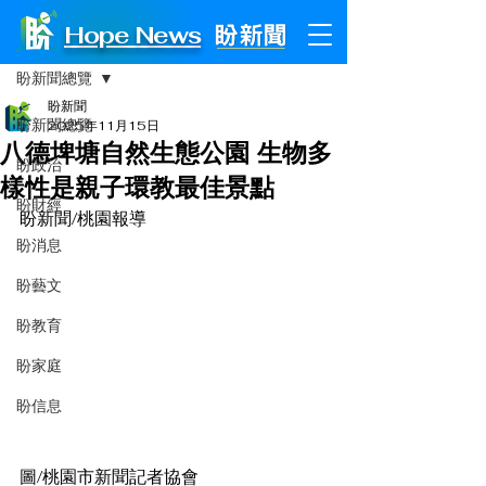
Hope News
文章
盼新聞總覽
盼新聞
盼新聞總覽
2025年11月15日
八德埤塘自然生態公園 生物多
盼政治
樣性是親子環教最佳景點
盼財經
盼新聞/桃園報導
盼消息
盼藝文
盼教育
盼家庭
盼信息
圖/桃園市新聞記者協會