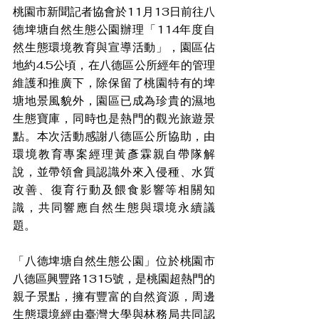
桃園市新聞記者協會於11月13日前往八
德埤塘自然生態公園辦理「114年度自
然生態環境教育與宣導活動」，園區佔
地約4.5公頃，在八德區公所經年的管理
維護和推廣下，除保留了桃園特有的埤
塘地景風貌外，園區已成為珍貴的濕地
生態寶庫，同時也是熱門的觀光旅遊景
點。本次活動感謝八德區公所協助，由
環境教育專案經理黃彥霖親自帶隊解
說，並帶領會員認識外來入侵種、水質
改善、復育行動及餵食影響等相關知
識，共同響應自然生態與環境永續議
題。
「八德埤塘自然生態公園」位於桃園市
八德區興豐路1315號，是桃園超熱門的
親子景點，擁有豐富的自然資源，周邊
生態環境經由臺灣大學與林務局共同認