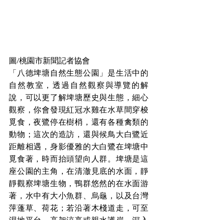
圖/桃園市新聞記者協會
「八德埤塘自然生態公園」是生活中的
自然教室，透過自然觀察與導覽的解
說，可以更了解埤塘歷史與生態，細心
觀察，你會發現紅冠水雞在水草間穿梭
覓食，夜鷺停在樹梢，還有各種禽類的
動物；這次的造訪，還與候鳥大白鷺近
距離相遇，身影優雅的大白鷺在埤塘中
覓食著，時而抬頭望向人群。埤塘是這
座公園的主角，在清澈見底的水面，靜
靜觀察埤塘生物，鴨群悠然的在水面游
著，水中有大小魚群、烏龜，以及台灣
萍蓬草、荷花；若沿著木棧道走，可至