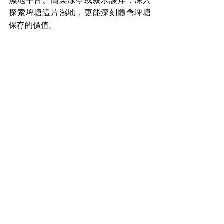
濕地平台、高架涼亭或親水護岸，深入
探索埤塘這片濕地，更能深刻體會埤塘
保存的價值。
圖/桃園市新聞記者協會
八德埤塘園區內還有大片草皮、人工浮
島，有座木造景觀咖啡屋；同時園區也
會定期舉辦以埤塘歷史與生態為主軸的
環境教育活動，透過自然觀察、科學實
作和互動遊戲，帶領遊客認識埤塘的人
文歷史和自然環境保存的價值。園區24