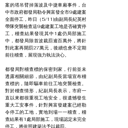
案的塔吊臂掉落波及中捷車廂事件，台
中市政府都發局勒令興富發全市9處建案
全面停工，昨日（5/11)由副局長紀英村
帶隊突襲檢查這9處建案工地是否確實停
工，稽查結果發現其中1處仍局部施工
中，都發局除首波裁罰逾百萬外，將針
對此案再開罰27萬元，後續也會不定期
前往稽查，展現強力執法決心。
都發局對稽查標的保密到家，行前並未
透露相關細節，由紀副局長當場宣布稽
查標的，隨即驅車前往工地突襲檢查。
對於稽查情形，紀副局長表示，市府一
直以來都很重視工地安全，很遺憾發生
重大工安事件，針對興富發建案已經勒
令停工的工地，實地到場一一稽查，稽
查結果有1處局部施工，現場認定未完全
停工，將依照建築法予以裁罰。