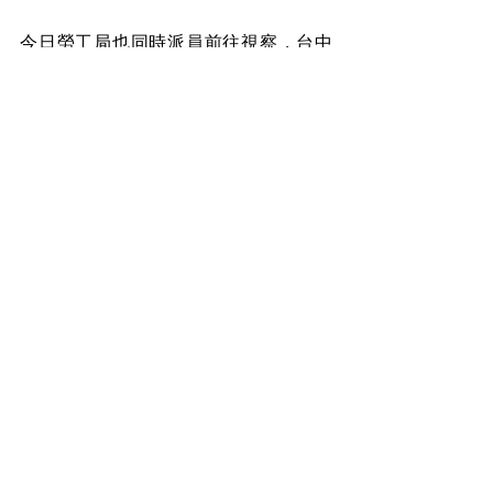
今日勞工局也同時派員前往視察，台中
市勞動檢查處副處長許瀚丞現場發現施
工架護欄沒有確實搭設，插銷也未妥
善；台中市政府勞工局副局長羅群穆
說，勞檢處目前先勸導，會整理缺失處
後，移給勞動部職安署中區職安中心裁
處。
盼消息
查看全部
最新文章