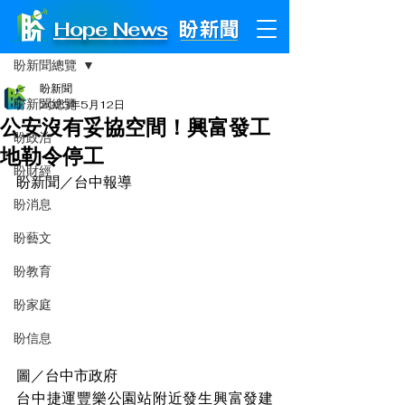
Hope News
文章
盼新聞總覽
盼新聞
盼新聞總覽
2023年5月12日
公安沒有妥協空間！興富發工
盼政治
地勒令停工
盼財經
盼新聞／台中報導
盼消息
盼藝文
盼教育
盼家庭
盼信息
圖／台中市政府
台中捷運豐樂公園站附近發生興富發建