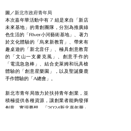
圖／
新北市政府青年局
本次嘉年華活動中有 7 組是來自「新店
未來基地」的青創團隊，分別為推廣綠
色生活的「River小河藝術基地」、著力
於文化體驗的「烏來新教育」、帶來有
趣桌遊的「新北音仔」、極具創意教育
的「文山一支麥克風」、創意手作的
「電流急急棒」、結合史萊姆和玩具槍
體驗的「創意星樂園」，以及聖誕麋鹿
手作體驗的「A總會」。
新北市青年局致力於扶持青年創業，並
積極提供各種資源，讓創業者能夠發揮
創意、實現夢想。「2024新北嘉年華」
活動，是年輕創業者的一次重要展示平
台，也讓市民朋友感受新北青年創意的
無限可能。青年局會持續努力推動更多