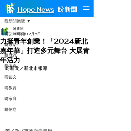
Hope News
文章
盼新聞總覽
盼新聞
盼新聞總覽
2024年12月8日
力挺青年創業！「2024新北
盼政治
嘉年華」打造多元舞台 大展青
盼財經
年活力
盼消息
盼新聞／新北市報導
盼藝文
盼教育
盼家庭
盼信息
圖／
新北市政府青年局