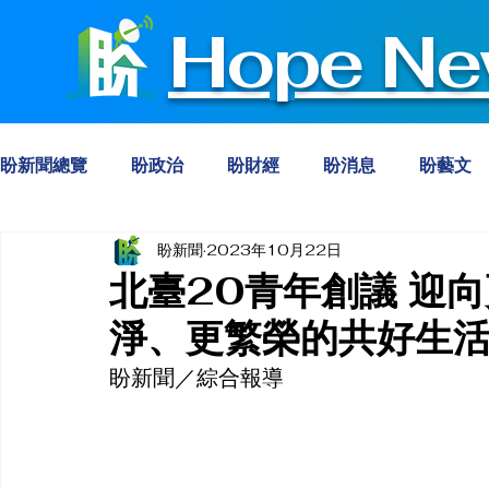
Hope Ne
盼新聞總覽
盼政治
盼財經
盼消息
盼藝文
盼新聞
2023年10月22日
北臺20青年創議 迎
淨、更繁榮的共好生
盼新聞／綜合報導