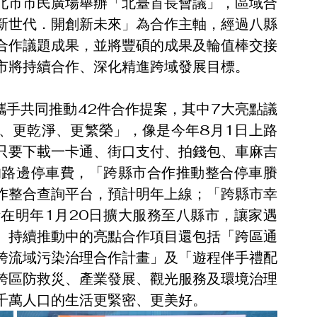
北市市民廣場舉辦「北臺首長會議」，區域合
新世代．開創新未來」為合作主軸，經過八縣
合作議題成果，並將豐碩的成果及輪值棒交接
市將持續合作、深化精進跨域發展目標。
攜手共同推動42件合作提案，其中7大亮點議
、更乾淨、更繁榮」，像是今年8月1日上路
只要下載一卡通、街口支付、拍錢包、車麻吉
的路邊停車費，「跨縣市合作推動整合停車賸
作整合查詢平台，預計明年上線；「跨縣市幸
在明年1月20日擴大服務至八縣市，讓家遇
。持續推動中的亮點合作項目還包括「跨區通
跨流域污染治理合作計畫」及「遊程伴手禮配
跨區防救災、產業發展、觀光服務及環境治理
千萬人口的生活更緊密、更美好。