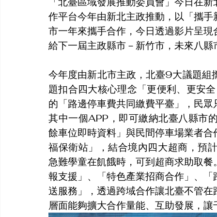
「北臺區域發展推動委員會」今日在新
作平台今年由新北主政推動，以「攜手
市一年來攜手合作，今日透過影片呈現
給下一屆主政縣市－新竹市，未來八縣
今年度由新北市主政，北臺9大議題組
題扣合四大核心理念「更便利、更安全
的「路邊停車費共同繳費平臺」，民眾
其中一個APP，即可繳納北臺八縣市
餘車位即時資料」與民間停車場業者合
福保衛站」，結合境內四大超商，預計
急難學童在飢餓時，可到超商求助取餐
報支援」、「特色產業招商合作」、「
送服務」，透過跨域合作讓北臺不管在
層面能夠擴大合作量能、互助發展，讓