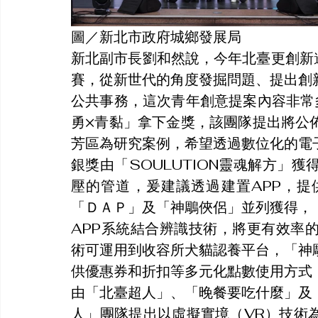
圖／新北市政府城鄉發展局
新北副市長劉和然說，今年北臺更創新
賽，從新世代的角度發掘問題、提出創
公共事務，這次青年創意提案內容非常
勇×青黏」拿下金獎，該團隊提出將公
芳區為研究案例，希望透過數位化的電
銀獎由「SOULUTION靈魂解方」
壓的管道，爰建議透過建置APP，
「ＤＡＰ」及「神鵰俠侶」並列獲得，
APP系統結合辨識技術，將更有效率
術可運用到收容所犬貓認養平台，「神
供優惠券和折扣等多元化點數使用方式
由「北臺超人」、「晚餐要吃什麼」及
人」團隊提出以虛擬實境（VR）技術