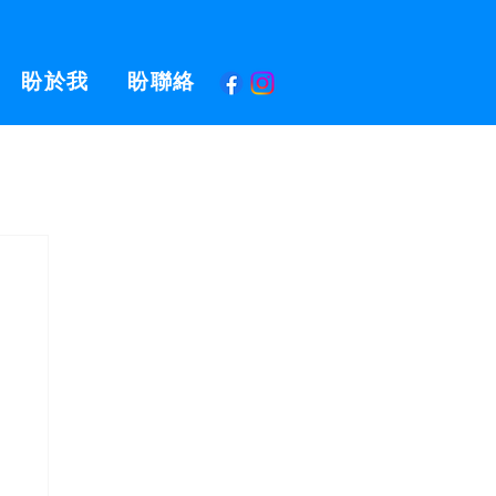
盼於我
盼聯絡