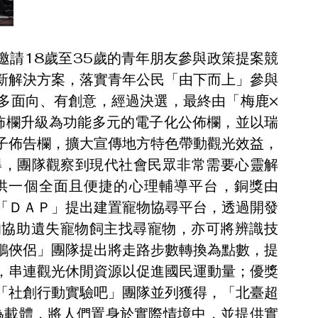
邀請18歲至35歲的青年朋友參與政策提案競
新解決方案，落實青年公民「由下而上」參與
多面向、有創意，經過決選，最終由「梅鹿×
佈欄升級為功能多元的電子化公佈欄，並以瑞
子佈告欄，擴大宣傳地方特色帶動觀光效益，
獲得，團隊觀察到現代社會民眾非常需要心靈解
提供一個全面且便捷的心理輔導平台，銅獎由
「ＤＡＰ」提出建置寵物協尋平台，透過開發
的協助遺失寵物飼主找尋寵物，亦可將辨識技
鵰俠侶」團隊提出將走路步數轉換為點數，提
，串連觀光休閒資源以促進國民運動量；優獎
「社創行動實驗吧」團隊並列獲得，「北臺超
為載體，將人們置身於實際情境中，並提供實