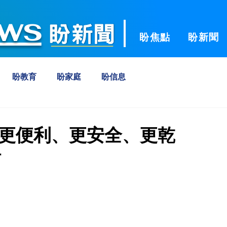
ws
盼焦點
盼新聞
盼教育
盼家庭
盼信息
向更便利、更安全、更乾
活