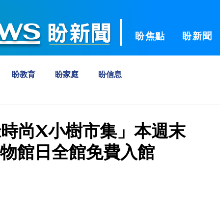
ws
盼焦點
盼新聞
盼教育
盼家庭
盼信息
時尚X小樹市集」本週末
博物館日全館免費入館