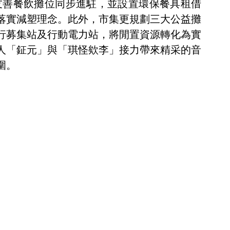
友善餐飲攤位同步進駐，並設置環保餐具租借
落實減塑理念。此外，市集更規劃三大公益攤
行募集站及行動電力站，將閒置資源轉化為實
人「鉦元」與「琪怪欸李」接力帶來精采的音
圍。