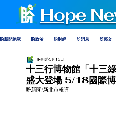
Hope Ne
盼新聞總覽
盼政治
盼財經
盼消息
盼藝文
盼新聞
5月15日
十三行博物館「十三綠
盛大登場 5/18國際
盼新聞/新北市報導