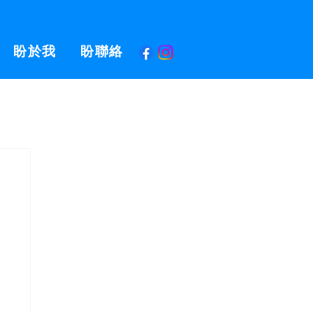
盼於我
盼聯絡