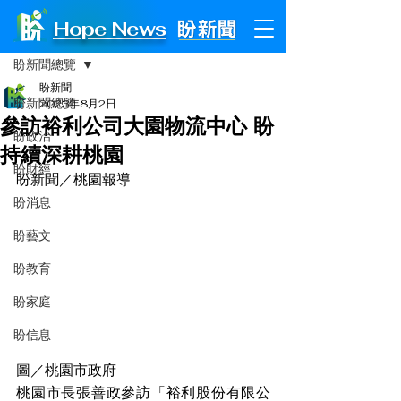
Hope News
文章
盼新聞總覽
盼新聞
盼新聞總覽
2023年8月2日
參訪裕利公司大園物流中心 盼
盼政治
持續深耕桃園
盼財經
盼新聞／桃園報導
盼消息
盼藝文
盼教育
盼家庭
盼信息
圖／桃園市政府
桃園市長張善政參訪「裕利股份有限公