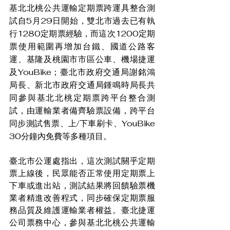
基北北桃公共運輸定期票跨運具整合測
試自5月29日開始，雙北市過去已有執
行1280定期票經驗，而這次1200定期
票使用範圍再增加台鐵、國道公路客
運、基隆及桃園市市區公車、機場捷運
及YouBike；臺北市政府交通局謝銘鴻
局長、新北市政府交通局鍾鳴時局長共
同參與基北北桃定期票跨平台整合測
試，由運輸業者備齊驗票設備，跨平台
同步測試售票、上/下車刷卡、YouBike 
30分鐘內免費等多種項目。
臺北市公運處指出，這次測試關乎定期
票上線後，民眾能否正常使用定期票上
下車或進出站，測試結果將回饋驗票機
業者精進改善程式，同步確保定期票服
務品質及維護運輸業者權益。臺北捷運
公司票務中心，參與基北北桃公共運輸