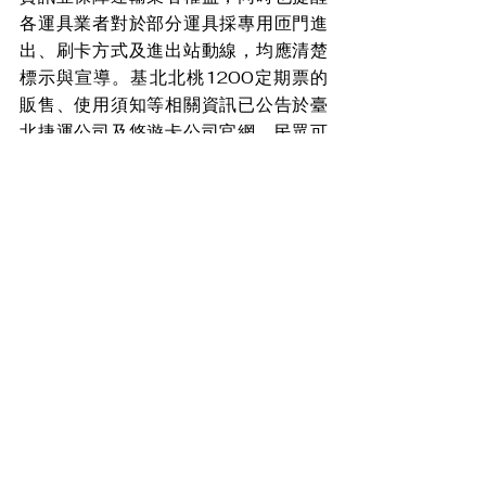
各運具業者對於部分運具採專用匝門進
出、刷卡方式及進出站動線，均應清楚
標示與宣導。基北北桃1200定期票的
販售、使用須知等相關資訊已公告於臺
北捷運公司及悠遊卡公司官網，民眾可
上網查詢。
盼消息
查看全部
最新文章