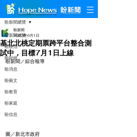
Hope News
文章
盼新聞總覽
盼新聞
盼新聞總覽
2023年6月1日
基北北桃定期票跨平台整合測
盼政治
試中，目標7月1日上線
盼財經
盼新聞／綜合報導
盼消息
盼藝文
盼教育
盼家庭
盼信息
圖／新北市政府