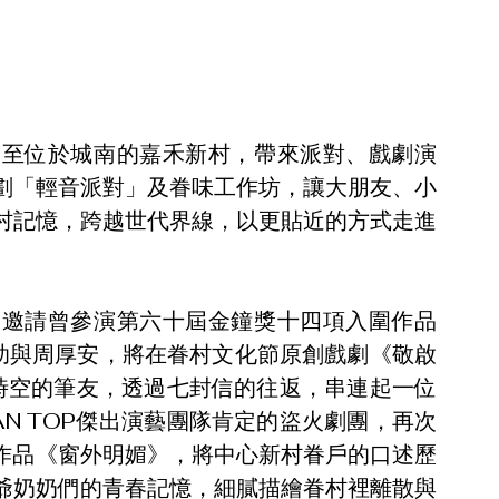
力至位於城南的嘉禾新村，帶來派對、戲劇演
劃「輕音派對」及眷味工作坊，讓大朋友、小
村記憶，跨越世代界線，以更貼近的方式走進
，邀請曾參演第六十屆金鐘獎十四項入圍作品
助與周厚安，將在眷村文化節原創戲劇《敬啟
越時空的筆友，透過七封信的往返，串連起一位
AN TOP傑出演藝團隊肯定的盜火劇團，再次
的作品《窗外明媚》，將中心新村眷戶的口述歷
爺奶奶們的青春記憶，細膩描繪眷村裡離散與