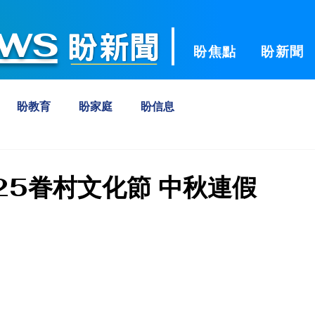
ws
盼焦點
盼新聞
盼教育
盼家庭
盼信息
25眷村文化節 中秋連假