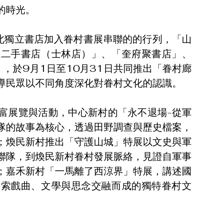
的時光。
北獨立書店加入眷村書展串聯的的行列，「山
思二手書店（士林店）」、「奎府聚書店」、
，於9月1日至10月31日共同推出「眷村廊
導民眾以不同角度深化對眷村文化的認識。
富展覽與活動，中心新村的「永不退場-從軍
隊的故事為核心，透過田野調查與歷史檔案，
；煥民新村推出「守護山城」特展以文史與軍
聯隊，到煥民新村眷村發展脈絡，見證自軍事
；嘉禾新村「一馬離了西涼界」特展，講述國
探索戲曲、文學與思念交融而成的獨特眷村文