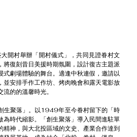
日盛大開村舉辦「開村儀式」，共同見證眷村文
，將復刻昔日美援時期氛圍，設計復古主題派
浸式劇場體驗的舞台。適逢中秋連假，邀請以
，並安排手作工作坊、烤肉晚會和露天電影放
交流的的溫馨時光。
創生聚落」。以1949年至今眷村留下的「時
做為時代縮影。「創生聚落」導入民間進駐單
的精神，與大北投區域的文史、產業合作達到