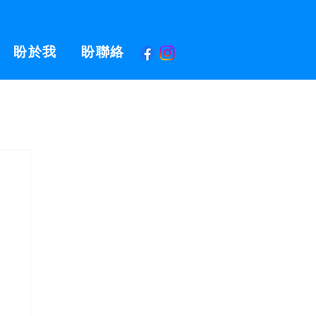
盼於我
盼聯絡