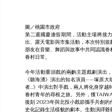
圖／桃園市政府
第二週國慶連假期間，活動主場將接
出、露天電影與市集活動，本次特別規
朋友在音樂、舞蹈與故事中共同認識眷
眷村日常。
今年活動重頭戲的兩齣主題戲劇演出
《聽海湧》演出的知名演員——塚原大
者...》中演出對手戲，兩人將化身穿
眷村青年的尋根之旅。另外，獲TAIW
復刻 2023年與北投小戲節攜手共創
史化記錄生活樣貌的劇本。生動演繹爺