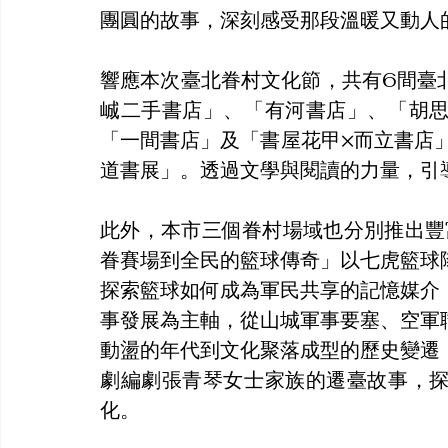
團圓的故事，深刻感受那段溫暖又動人
響應本次臺北眷村文化節，共有6間臺
峸二手書店」、「有河書店」、「胡
「一間書店」及「書屋花甲×而立書店」
道書展」。透過文學與閱讀的力量，引
此外，本市三個眷村場域也分別推出豐
眷賽場到全民的籃球傳奇」以七虎籃球
探索籃球如何成為軍民共享的記憶媒介
事發展為主軸，從山城軍事要塞、空軍
動盪的年代到文化聚落成型的歷史變遷
劇編劇張青琴女士家族的遷臺故事，
化。