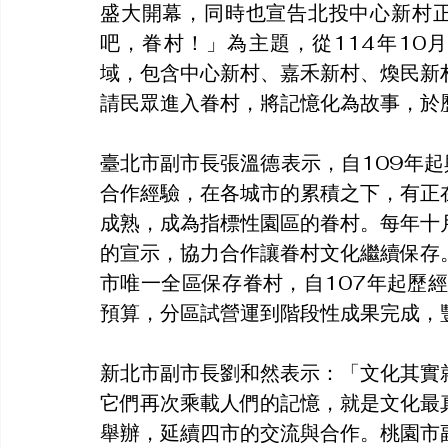
盛大開幕，同時也宣告北投中心新村正
吧，眷村！」為主題，從114年10
域，包含中心新村、嘉禾新村、煥民新
請民眾進入眷村，將記憶化為故事，於
臺北市副市長張溫德表示，自109年
合作經驗，在各城市的累積之下，有正
成熟，成為指標性園區的眷村。每年十
的宣示，協力合作讓眷村文化繼續保存
市唯一全區保存眷村，自107年起歷經
預算，分區試營運到階段性成果完成，
新北市副市長劉和然表示：「文化其實
它們再次乘載人們的記憶，就是文化最
舉辦，延續四市的交流與合作。桃園市