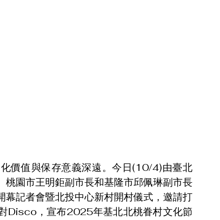
價值與保存意義深遠。今日(10/4)由臺北
、桃園市王明鉅副市長和基隆市邱佩琳副市長
開幕記者會暨北投中心新村開村儀式，邀請打
Disco，宣布2025年基北北桃眷村文化節