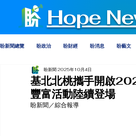
Hope Ne
盼新聞總覽
盼政治
盼財經
盼消息
盼藝文
盼新聞
2025年10月4日
基北北桃攜手開啟20
豐富活動陸續登場
盼新聞／綜合報導