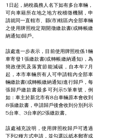
1日起，納稅義務人名下如有多台車輛，
可向車籍所在地之地方稅稽徵機關，申
請就同一直轄市、縣(市)轄區內全部車輛
之使用牌照稅定期開徵繳款書(或轉帳繳
納通知)歸戶。
該處進一步表示，目前使用牌照稅係1輛
車寄發1張繳款書(或轉帳繳納通知)，為
簡政便民及落實節能減碳，自本年7月
起，本市車輛所有人可申請轄內全部車
輛繳款書(或轉帳繳納通知)進行歸戶，每
張歸戶繳款書最多可列示5筆車號，例
如：車主於新北市有8台車輛原本會收到
8張繳款書，申請歸戶後會收到分別列示
5台車、3台車的2張繳款書。
該處補充說明，使用牌照稅歸戶可透過
下列2種方式申請，並勾選以紙本郵寄或