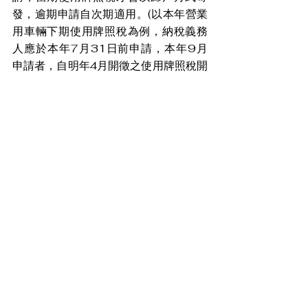
發，逾期申請自次期適用。(以本年營業
用車輛下期使用牌照稅為例，納稅義務
人應於本年7月31日前申請，本年9月
申請者，自明年4月開徵之使用牌照稅開
始適用)。
盼財經
查看全部
最新文章