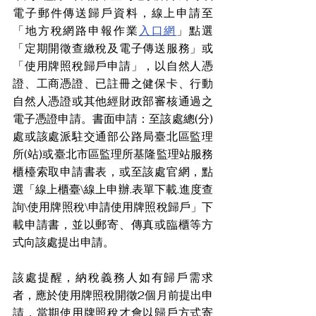
電子郵件傳送歸戶資料，線上申請至
「地方稅網路申報作業
入口網
」點選
「定期開徵查繳稅及電子傳送服務」或
「使用牌照稅歸戶申請」，以自然人憑
證、工商憑證、已註冊之健保卡、行動
自然人憑證或其他經財政部審核通過之
電子憑證申請。書面申請：至該處總(分)
處或該處派駐交通部公路局臺北區監理
所(站)或臺北市區監理所基隆監理站服務
櫃檯索取申請書表，或至該處官網，點
選「線上櫃臺\線上申辦.表單下載.進度查
詢\使用牌照稅\申請使用牌照稅歸戶」下
載申請書，並以郵寄、傳真或臨櫃等方
式向該處提出申請。
該處提醒，納稅義務人如有歸戶需求
者，應於使用牌照稅開徵2個月前提出申
請，當期使用牌照稅才會以歸戶方式寄