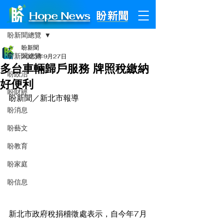
Hope News
文章
盼新聞總覽
盼新聞
盼新聞總覽
2023年9月27日
多台車輛歸戶服務 牌照稅繳納
盼政治
好便利
盼財經
盼新聞／新北市報導
盼消息
盼藝文
盼教育
盼家庭
盼信息
新北市政府稅捐稽徵處表示，自今年7月