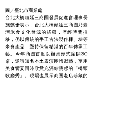
圖／臺北市商業處
台北大橋頭延三商圈發展促進會理事長
施懿珊表示，台北大橋頭延三商圈乃臺
灣米食文化發源的搖籃，歷經時間推
移，仍以傳統的手工古法製作粿、粽等
米食產品，堅持保留精湛的百年傳承工
藝。今年商圈首度以辦桌形式席開30
桌，邀請知名本土表演團體獻藝，享用
美食饗宴同時欣賞充滿綜藝感的「橋頭
歌廳秀」。現場也展示商圈老店珍藏的
上一年代米食製作傳統器具，民眾還能
在「米食大觀園」展售區購買現做手工
米食，希望透過本次活動與社會大眾分
享商圈文化歷久彌新的歲月傳承。
盼消息