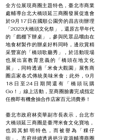
全方位展現商圈主題特色，臺北市商業
處輔導台北大橋頭延三商圈發展促進會
於9月17日在國順公園旁的昌吉街辦理
「2023大橋頭文化祭」，還原古早年代
的「戲棚下辦桌」，參與民眾品嚐由在
地食材製作的辦桌好料同時，邊欣賞精
采豐富的「橋頭歌廳秀」，於活動現場
也展出富教育意義的「橋頭在地文化
展」，同時透過「米食大觀園」展售商
圈店家各式傳統美味米食；此外，9月
18日至24日期間還有「橋頭玩購
Go！」線上活動，至商圈臉書完成指定
任務即有機會抽合作店家百元消費券！
臺北市政府林奕華副市長表示，台北市
大橋頭延三商圈是臺灣米食文化寶地，
也因其鮮明特色，而被譽為「粿仔
街」。市府持續透過挹注資源輔導商圈