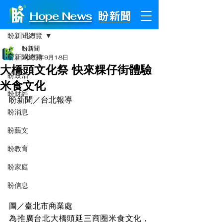
Hope News
文章
盼新聞總覽
盼新聞
盼新聞總覽
2023年9月18日
大橋頭文化祭 快來粿仔街體驗
盼政治
米食文化
盼財經
盼新聞／台北報導
盼消息
盼藝文
盼教育
盼家庭
盼信息
圖／臺北市商業處
為推廣台北大橋頭延三商圈米食文化，