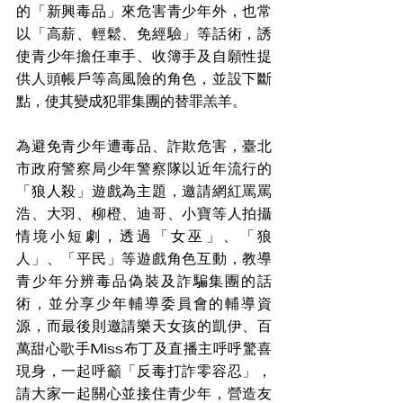
的「新興毒品」來危害青少年外，也常
以「高薪、輕鬆、免經驗」等話術，誘
使青少年擔任車手、收簿手及自願性提
供人頭帳戶等高風險的角色，並設下斷
點，使其變成犯罪集團的替罪羔羊。
為避免青少年遭毒品、詐欺危害，臺北
市政府警察局少年警察隊以近年流行的
「狼人殺」遊戲為主題，邀請網紅罵罵
浩、大羽、柳橙、迪哥、小寶等人拍攝
情境小短劇，透過「女巫」、「狼
人」、「平民」等遊戲角色互動，教導
青少年分辨毒品偽裝及詐騙集團的話
術，並分享少年輔導委員會的輔導資
源，而最後則邀請樂天女孩的凱伊、百
萬甜心歌手Miss布丁及直播主呼呼驚喜
現身，一起呼籲「反毒打詐零容忍」，
請大家一起關心並接住青少年，營造友