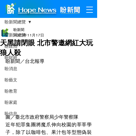
Hope News
文章
盼新聞總覽
盼新聞
盼新聞總覽
2023年11月17日
天黑請閉眼 北市警邀網紅大玩
盼政治
狼人殺
盼財經
盼新聞／台北報導 
盼消息
盼藝文
盼教育
盼家庭
盼信息
圖／臺北市政府警察局少年警察隊
近年犯罪集團將魔爪伸向校園的莘莘學
子，除了以咖啡包、果汁包等型態偽裝