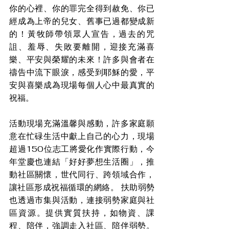
你的心裡、你的罪完全得到赦免、你已
經成為上帝的兒女、舊事已過都變成新
的！黃牧師帶領眾人宣告，過去的咒
詛、羞辱、失敗要離開，迎接充滿喜
樂、平安與榮耀的未來！許多與會者在
禱告中流下眼淚，感受到耶穌的愛，平
安與喜樂成為現場每個人心中最真實的
祝福。
活動現場充滿溫馨與感動，許多家庭願
意在忙碌生活中獻上自己的心力，現場
超過150位志工將愛化作實際行動，今
年堂慶也連結「好好夢想生活圈」，推
動社區關懷，世代同行、跨領域合作，
讓社區形成祝福循環的網絡。 扶助弱勢
也透過市集與活動，連接弱勢家庭與社
區資源。提供實質扶持，如物資、課
程、陪伴，強調走入社區、陪伴弱勢。