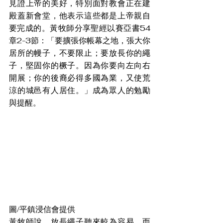
見證上帝的美好，特別面對教會正在建
殿蓋新會堂，他表示這些都是上帝親自
要完成的。黃牧師分享聖經以賽亞書54
章2-3節：「要擴張你帳幕之地，張大你
居所的幔子，不要限止；要放長你的繩
子，堅固你的橛子。因為你要向左向右
開展；你的後裔必得多國為業，又使荒
涼的城邑有人居住。」成為眾人的勉勵
與提醒。
圖/平鎮浸信會提供
黃牧師說，放長繩子聽來較為容易，而