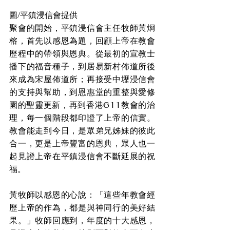
圖/平鎮浸信會提供
聚會的開始，平鎮浸信會主任牧師黃烱
榕，首先以感恩為題，回顧上帝在教會
歷程中的帶領與恩典。從最初的宣教士
播下的福音種子，到居易新村佈道所後
來成為宋屋佈道所；再接受中壢浸信會
的支持與幫助，到恩惠堂的重整與愛修
園的聖靈更新，再到香港611教會的治
理，每一個階段都印證了上帝的信實。
教會能走到今日，是眾弟兄姊妹的彼此
合一，更是上帝豐富的恩典，眾人也一
起見證上帝在平鎮浸信會不斷延展的祝
福。
黃牧師以感恩的心說：「這些年教會經
歷上帝的作為，都是與神同行的美好結
果。」牧師回應到，年度的十大感恩，