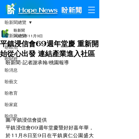
Hope News
文章
盼新聞總覽
盼新聞
盼新聞總覽
2025年11月9日
平鎮浸信會69週年堂慶 重新開
盼政治
始從心出發 連結產業進入社區
盼財經
盼新聞-記者謝承翰/桃園報導
盼消息
盼藝文
盼教育
盼家庭
盼信息
圖/平鎮浸信會提供
平鎮浸信會69週年堂慶暨好好嘉年華，
於11月8日至9日在平鎮廣仁公園盛大