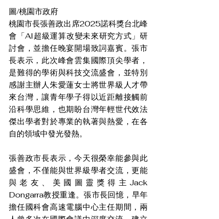
圖/桃園市政府
桃園市長張善政出席2025諾科獎台北峰
會「AI超級運算改變未來研究方式」研
討會，並擔任晚宴開場致詞嘉賓。張市
長表示，此次峰會雲集國際頂尖學者，
是難得的學術與科技交流盛會，並特別
感謝主辦人朱愛蓮女士將世界級人才帶
來台灣，讓青年學子得以近距離接觸前
沿科學思維，也期盼台灣年輕世代效法
傑出學者對於專業的執著與熱愛，在各
自的領域中發光發熱。
張善政市長表示，今天很榮幸能參與此
盛會，不僅能與世界級學者交流，更能
與老友、美國圖靈獎得主Jack 
Dongarra教授重逢。張市長回憶，早年
擔任國科會高速電腦中心主任期間，兩