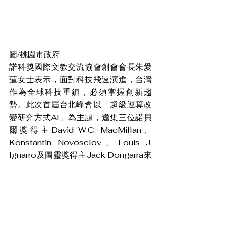
圖/桃園市政府
諾科獎國際文教交流協會創會會長朱愛
蓮女士表示，面對科技飛速演進，台灣
作為全球科技重鎮，必須掌握創新趨
勢。此次首屆台北峰會以「超級運算改
變研究方式AI」為主題，邀集三位諾貝
爾獎得主David W.C. MacMillan、
Konstantin Novoselov、Louis J. 
Ignarro及圖靈獎得主Jack Dongarra來
台，聚焦人工智慧、量子運算、生物科
技等關鍵議題，希望藉由國際交流激發
創新動能，提升台灣在全球科技舞台的
影響力。