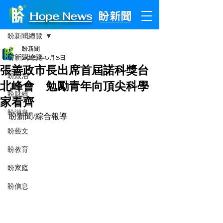
Hope News
文章
盼新聞總覽
盼新聞
盼新聞總覽
2025年5月8日
張善政市長出席首屆諾科獎台
盼政治
北峰會 勉勵青年向頂尖科學
盼財經
家看齊
盼消息
盼新聞/綜合報導
盼藝文
盼教育
盼家庭
盼信息