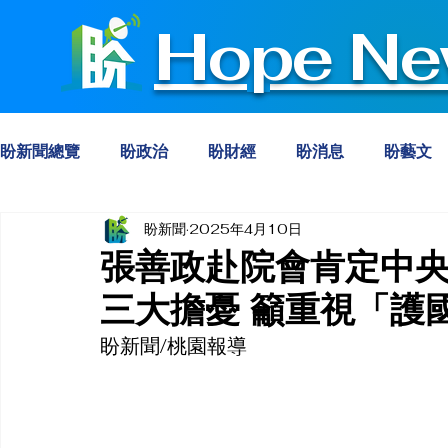
Hope Ne
盼新聞總覽
盼政治
盼財經
盼消息
盼藝文
盼新聞
2025年4月10日
張善政赴院會肯定中央
三大擔憂 籲重視「護
盼新聞/桃園報導