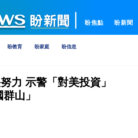
ws
盼焦點
盼新聞
盼教育
盼家庭
盼信息
努力 示警「對美投資」
國群山」