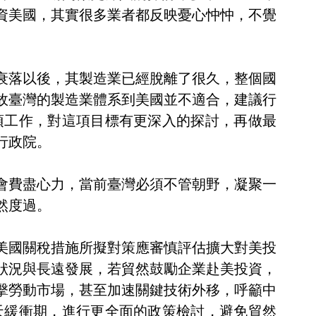
資美國，其實很多業者都反映憂心忡忡，不覺
衰落以後，其製造業已經脫離了很久，整個國
故臺灣的製造業體系到美國並不適合，建議行
項工作，對這項目標有更深入的探討，再做最
行政院。
會費盡心力，當前臺灣必須不管朝野，凝聚一
然度過。
美國關稅措施所擬對策應審慎評估擴大對美投
狀況與長遠發展，若貿然鼓勵企業赴美投資，
擊勞動市場，甚至加速關鍵技術外移，呼籲中
天緩衝期，進行更全面的政策檢討，避免貿然