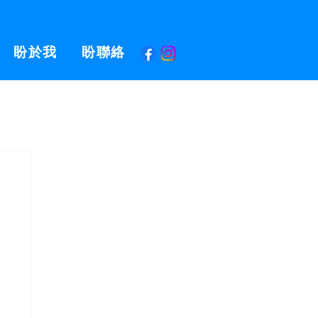
盼於我
盼聯絡