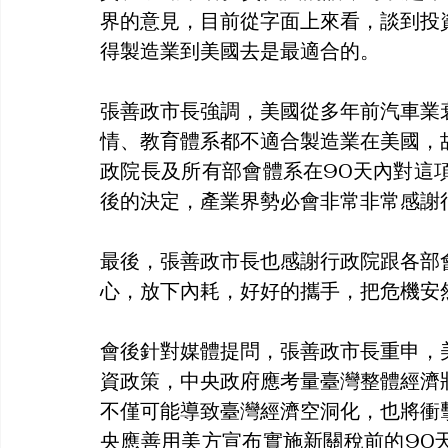
界的意見，目前從字面上來看，談到投
得製造業到美國去是最適合的。
張善政市長強調，美國從多年前汽車業
情、教育體系都不適合製造業在美國，
政院長及所有部會體系在90天內對這
後的決定，產業界勢必會非常非常感謝
最後，張善政市長也感謝行政院跟各部
心，放下內耗，好好的攜手，把危機安
會後針對媒體提問，張善政市長重申，
資政策，中央政府應考量臺灣整體經濟
不僅可能導致臺灣經濟空洞化，也將衝
央應善用美方宣布實施新關稅前的90