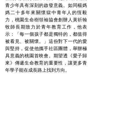
青少年具有深刻的啟發意義。如同楊媽
媽二十多年來關懷獄中青年人的恆毅
力，桃園生命樹領袖協會創辦人黃祈翰
牧師長期致力於青年教育工作，他表
示：「每一個孩子都是獨特的，都值得
被看見、被關懷。」這份對下一代的愛
與堅持，促使他攜手社區團體，舉辦極
具意義的桃園首映會。期望透《愛子歸
來》傳遞生命教育的重要性，讓更多青
年學子能在成長路上找到方向。