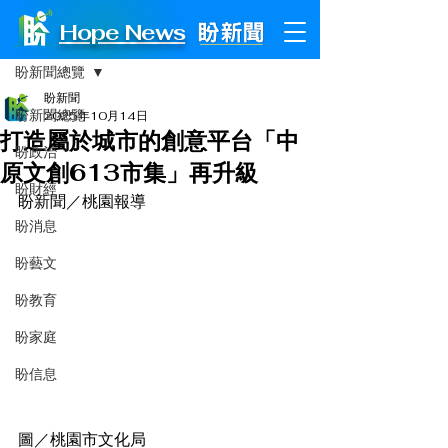
Hope News
文章
盼新聞總覽
盼新聞
盼新聞總覽
2025年10月14日
打造屬於城市的創意平台「中
盼政治
原文創613市集」再升級
盼財經
盼新聞／桃園報導
盼消息
盼藝文
盼教育
盼家庭
盼信息
圖／桃園市文化局