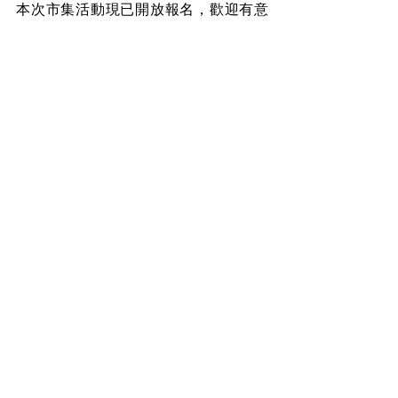
本次市集活動現已開放報名，歡迎有意
參與的攤商踴躍申請。目前已開放114
年11月至115年2月的市集場次，名額
有限，額滿為止。無論是手作設計、文
創商品、特色美食等，都歡迎一同展現
創意與活力。相關報名辦法及資格審核
流程，請至中原文創園區官方平台了解
更多詳情。
盼藝文
查看全部
最新文章