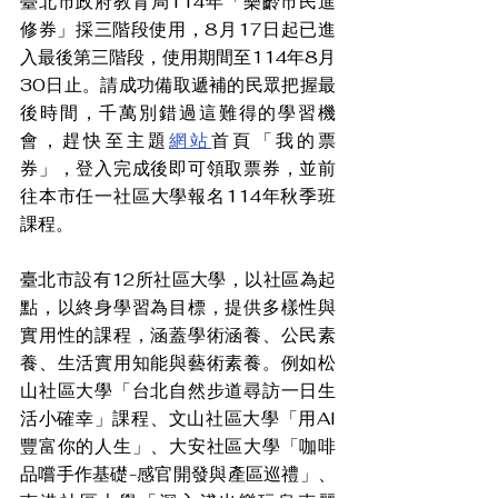
臺北市政府教育局114年「樂齡市民進
修券」採三階段使用，8月17日起已進
入最後第三階段，使用期間至114年8月
30日止。請成功備取遞補的民眾把握最
後時間，千萬別錯過這難得的學習機
會，趕快至主題
網站
首頁「我的票
券」，登入完成後即可領取票券，並前
往本市任一社區大學報名114年秋季班
課程。
臺北市設有12所社區大學，以社區為起
點，以終身學習為目標，提供多樣性與
實用性的課程，涵蓋學術涵養、公民素
養、生活實用知能與藝術素養。例如松
山社區大學「台北自然步道尋訪一日生
活小確幸」課程、文山社區大學「用AI
豐富你的人生」、大安社區大學「咖啡
品嚐手作基礎-感官開發與產區巡禮」、