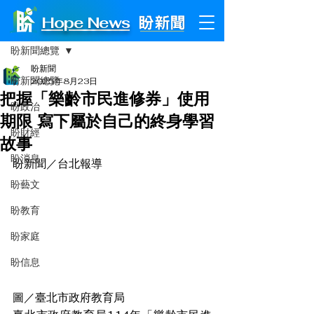
Hope News
文章
盼新聞總覽
盼新聞
盼新聞總覽
2025年8月23日
把握「樂齡市民進修券」使用
盼政治
期限 寫下屬於自己的終身學習
盼財經
故事
盼消息
盼新聞／台北報導
盼藝文
盼教育
盼家庭
盼信息
圖／臺北市政府教育局