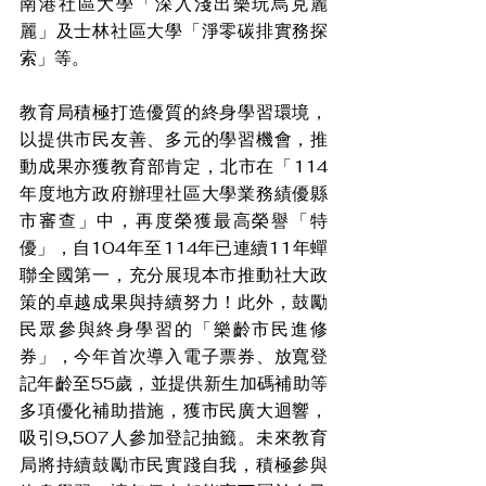
南港社區大學「深入淺出樂玩烏克麗
麗」及士林社區大學「淨零碳排實務探
索」等。
教育局積極打造優質的終身學習環境，
以提供市民友善、多元的學習機會，推
動成果亦獲教育部肯定，北市在「114
年度地方政府辦理社區大學業務績優縣
市審查」中，再度榮獲最高榮譽「特
優」，自104年至114年已連續11年蟬
聯全國第一，充分展現本市推動社大政
策的卓越成果與持續努力！此外，鼓勵
民眾參與終身學習的「樂齡市民進修
券」，今年首次導入電子票券、放寬登
記年齡至55歲，並提供新生加碼補助等
多項優化補助措施，獲市民廣大迴響，
吸引9,507人參加登記抽籤。未來教育
局將持續鼓勵市民實踐自我，積極參與