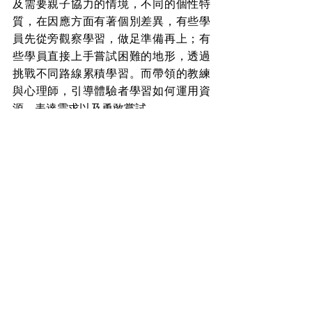
及需要親子協力的情境，不同的個性特
質，在因應方面有著個別差異，有些學
員先從旁觀察學習，做足準備再上；有
些學員直接上手嘗試困難的地形，透過
挑戰不同路線累積學習。而帶領的教練
與心理師，引導體驗者學習如何運用資
源、表達需求以及勇敢嘗試。
心理師指出，家長透過安全繩收放協助
孩子完成攀岩體驗，除感動同時放下自
身的期望，感受信任對孩子的重要。協
力運動除提供參與青少年的社交與運動
嘗試，同時引導家長以不同的角度看見
孩子的優勢，鼓勵家長運用暑假期間，
可帶領孩子從事多元活動，關注孩子對
過程的感受，推動正向的親子互動。
盼家庭