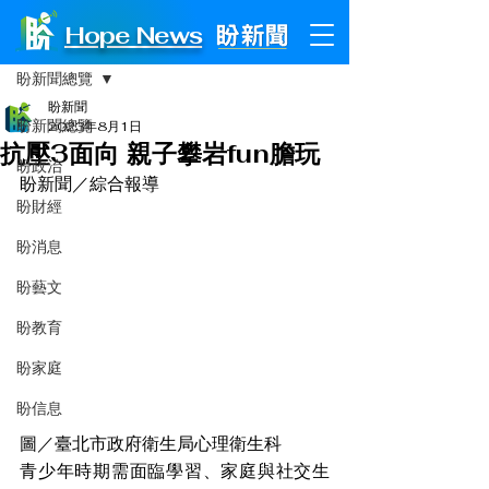
Hope News
文章
盼新聞總覽
盼新聞
盼新聞總覽
2023年8月1日
抗壓3面向 親子攀岩fun膽玩
盼政治
盼新聞／綜合報導
盼財經
盼消息
盼藝文
盼教育
盼家庭
盼信息
圖／臺北市政府衛生局心理衛生科
青少年時期需面臨學習、家庭與社交生