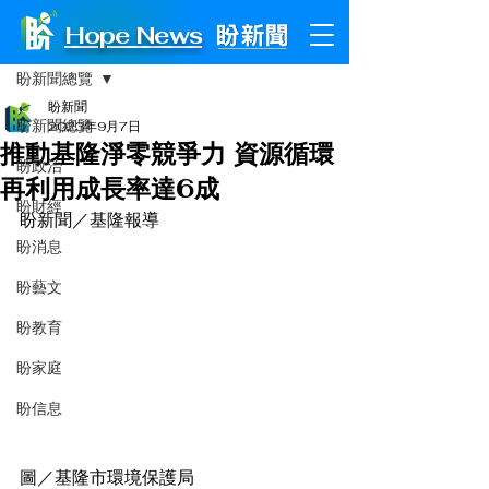
Hope News
文章
盼新聞總覽
盼新聞
盼新聞總覽
2023年9月7日
推動基隆淨零競爭力 資源循環
盼政治
再利用成長率達6成
盼財經
盼新聞／基隆報導
盼消息
盼藝文
盼教育
盼家庭
盼信息
圖／基隆市環境保護局