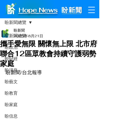
Hope News
文章
盼新聞總覽
盼新聞
盼新聞總覽
2025年8月21日
攜手愛無限 關懷無上限 北市府
盼政治
聯合12區眾教會持續守護弱勢
盼財經
家庭
盼消息
盼新聞/台北報導
盼藝文
盼教育
盼家庭
盼信息