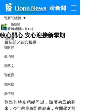
Hope News
文章
盼新聞總覽
盼新聞
盼新聞總覽
2024年2月14日
收心開心 安心迎接新學期
盼政治
盼新聞／綜合報導
盼財經
盼消息
盼藝文
盼教育
盼家庭
盼信息
歡樂的時光稍縱即逝，隨著初五的到
來，今年的寒假即將結束，在開學之前