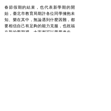
春節假期的結束，也代表新學期的開
始，臺北市教育局期許各位同學擁抱未
知、樂在其中，無論遇到什麼因難，都
要相信自己有足夠的能力克服，也祝福
在新的學期裡，大家都可以學業進步、
收穫滿滿。
盼家庭
查看全部
最新文章