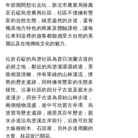
年節期間想出去玩，新北市農業局推薦
至石碇烏塗農再社區，社區不僅擁有豐
富的自然生態，綠意盎然的步道，還有
獨具地方特色的商家及體驗課程，讓每
位來到這裡的遊客都能感受大自然的美
麗以及在地傳統文化的魅力。
位於石碇的烏塗社區為昔日淡蘭古道的
必經之地，鄰近的烏塗溪潺潺經過，景
致相當清幽，伴有翠綠的山林溪流，懷
舊的歷史遺跡，同時擁有豐富的生態多
樣性。沿著社區的四分子古道及親水步
道漫步，四份子古道為原始山林步道，
兩側植物茂盛，途中可欣賞古井潭、烏
塗窟等歷史遺跡，感受其百年歷史；親
水步道沿烏塗溪左岸前行，沿路可欣賞
大板根樹木、石頭屋，另外步道周圍的
大青、桂花皆已開花。