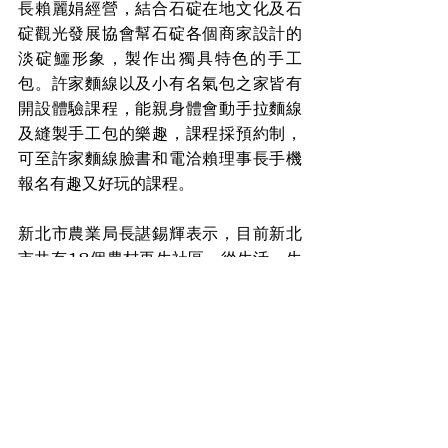
長賴麗娟經營，結合石碇在地文化及石
碇觀光發展協會幫石碇各個商家設計的
淡碇鱷形象，製作出獨具特色的手工
包。許家麵線以及小有名氣包之家皆有
開設體驗課程，能親身體會動手拉麵線
及縫製手工包的樂趣，課程採預約制，
可至許家麵線臉書和電洽賴理事長手機
報名有趣又好玩的課程。
新北市農業局長諶錫輝表示，目前新北
市共有18個農村再生社區，從生活、生
產、生態等各面向深入推動社區永續發
展，打造全方位永續「農業健康市/
式」，歡迎民眾有空多前往農村走走。
盼消息