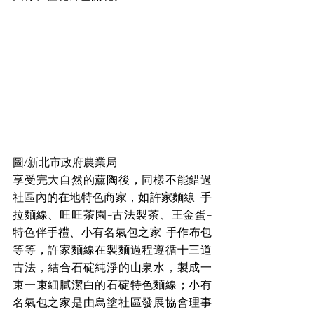
圖/新北市政府農業局
享受完大自然的薰陶後，同樣不能錯過
社區內的在地特色商家，如許家麵線-手
拉麵線、旺旺茶園-古法製茶、王金蛋-
特色伴手禮、小有名氣包之家-手作布包
等等，許家麵線在製麵過程遵循十三道
古法，結合石碇純淨的山泉水，製成一
束一束細膩潔白的石碇特色麵線；小有
名氣包之家是由烏塗社區發展協會理事