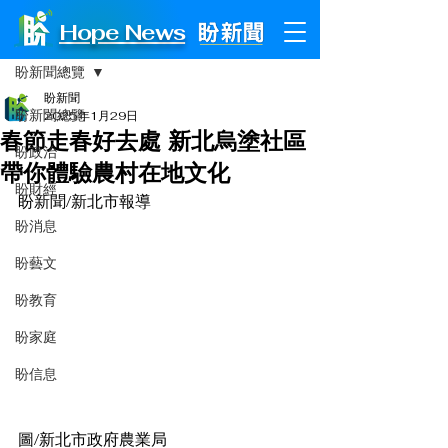
Hope News
文章
盼新聞總覽
盼新聞
盼新聞總覽
2025年1月29日
春節走春好去處 新北烏塗社區
盼政治
帶你體驗農村在地文化
盼財經
盼新聞/新北市報導
盼消息
盼藝文
盼教育
盼家庭
盼信息
圖/新北市政府農業局