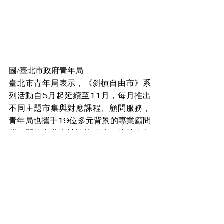
圖/臺北市政府青年局
臺北市青年局表示，《斜槓自由市》系
列活動自5月起延續至11月，每月推出
不同主題市集與對應課程、顧問服務，
青年局也攜手19位多元背景的專業顧問
群，開放免費申請諮詢服務，協助青年
拆解斜槓事業難題、跨出每一步嘗試。
讓每一個有志於拓展副業、開啟創業之
路的青年，都能獲得長期且扎實的成長
支持。臺北市政府青年局期盼透過此計
畫，讓青年在快速變動的職場環境中勇
敢實驗、探索跨域，從理想走向行動，
從興趣走向職涯，創造屬於自己的多重