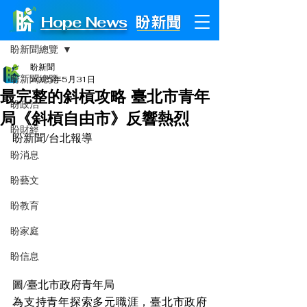
Hope News
文章
盼新聞總覽
盼新聞
盼新聞總覽
2025年5月31日
最完整的斜槓攻略 臺北市青年
盼政治
局《斜槓自由市》反響熱烈
盼財經
盼新聞/台北報導
盼消息
盼藝文
盼教育
盼家庭
盼信息
圖/臺北市政府青年局
為支持青年探索多元職涯，臺北市政府