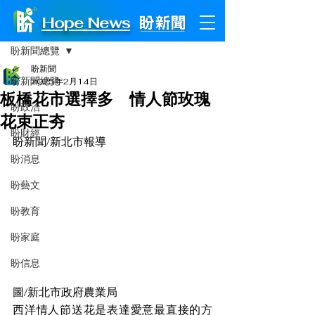
Hope News
文章
盼新聞總覽
盼新聞
盼新聞總覽
2025年2月14日
板橋花市選擇多 情人節玫瑰
盼政治
花束正夯
盼財經
盼新聞/新北市報導
盼消息
盼藝文
盼教育
盼家庭
盼信息
圖/新北市政府農業局
西洋情人節送花是表達愛意最直接的方