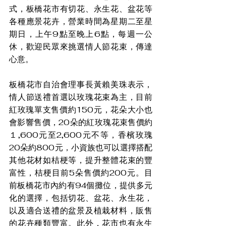
式，板橋花市有切花、永生花、盆花等
各種應景花卉，營業時間為星期二至星
期日，上午9點至晚上6點，每週一公
休，歡迎民眾來挑選情人節花束，傳達
心意。
板橋花市自治會理事長黃賴美珠表示，
情人節送禮首選以玫瑰花束為主，目前
紅玫瑰單支售價約150元，花朵大小也
會影響售價，20朵的紅玫瑰花束售價約
１,600元至2,600元不等，香檳玫瑰
20朵約800元，小資族也可以選擇搭配
其他花材如桔梗等，提升整體花束的豐
富性，桔梗目前5朵售價約200元。目
前板橋花市內約有94個攤位，提供多元
化的選擇，包括切花、盆花、永生花，
以及適合送禮的盆景及植栽材料，販售
的花卉種類豐富。此外，花市也有永生