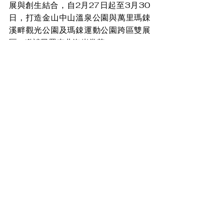
展與創生結合，自2月27日起至3月30
日，打造金山中山溫泉公園與萬里瑪鋉
溪畔觀光公園及瑪鋉運動公園跨區雙展
區，邀請民眾來北海岸賞花。
盼消息
查看全部
最新文章