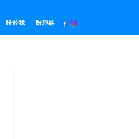
盼於我
盼聯絡