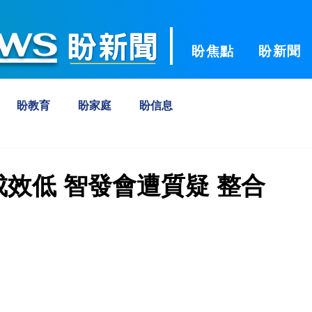
ws
盼焦點
盼新聞
盼教育
盼家庭
盼信息
成效低 智發會遭質疑 整合