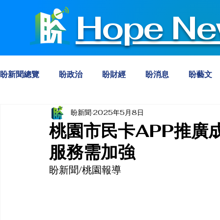
Hope Ne
盼新聞總覽
盼政治
盼財經
盼消息
盼藝文
盼新聞
2025年5月8日
桃園市民卡APP推廣
服務需加強
盼新聞/桃園報導