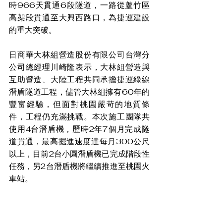
時966天貫通6段隧道，一路從蘆竹區
高架段貫通至大興西路口，為捷運建設
的重大突破。
日商華大林組營造股份有限公司台灣分
公司總經理川崎隆表示，大林組營造與
互助營造、大陸工程共同承擔捷運綠線
潛盾隧道工程，儘管大林組擁有60年的
豐富經驗，但面對桃園嚴苛的地質條
件，工程仍充滿挑戰。本次施工團隊共
使用4台潛盾機，歷時2年7個月完成隧
道貫通，最高掘進速度達每月300公尺
以上，目前2台小圓潛盾機已完成階段性
任務，另2台潛盾機將繼續推進至桃園火
車站。