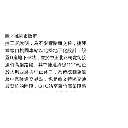
圖／桃園市政府
捷工局說明，為不影響路面交通，捷運
綠線自桃園車站以北採地下化設計，設
置6座地下車站，並於中正北路橋處銜接
蘆竹高架路段。其中捷運綠線G10站位
於大興西路與中正路口，為傳統圓隧道
及中圓隧道交界點，也是藝文特區交通
最繁忙的區段，G10站至蘆竹高架段路
線共計6條隧道，此次隧道貫通經驗，也
讓捷工局對於桃園地層有更進一步的了
解，相信可將成功經驗回饋於後續其他
路段施工，降低工程阻礙。