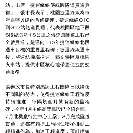
站，出席「捷運綠線傳統圓隧道貫通典
禮」，張市長表示，桃園捷運綠線為市
府自辦興建的首條捷運，捷運綠線G10
到G12站隧道貫通，代表桃園區地下段
6段總長約4.6公里之傳統圓隧道工程已
全數貫通，是邁向115年捷運綠線北段
通車目標的重要里程碑；捷運綠線通車
後，將連結機場捷運、藝文特區及桃園
火車站，提供市區核心地帶更便捷的交
通服務。
張善政市長特別感謝工程團隊日以繼夜
不間斷的努力，使得捷運綠線工程進度
持續推進，每隔幾個月就有新的里程
碑，今年4月主線高架橋段已全線合龍、
7月北機廠行控中心上梁、8月完成隧道
貫通，這都有賴捷工局同仁積極推動工
程精進作為，加速工程進度，預計縮短