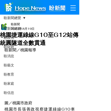
Hope News
文章
盼新聞總覽
盼新聞
盼新聞總覽
2024年8月19日
桃園捷運綠線G10至G12站傳
盼政治
統圓隧道全數貫通
盼財經
盼新聞／桃園報導
盼消息
盼藝文
盼教育
盼家庭
盼信息
圖／桃園市政府
桃園市長張善政視察捷運綠線G10車