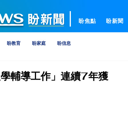
ws
盼焦點
盼新聞
盼教育
盼家庭
盼信息
學輔導工作」連續7年獲