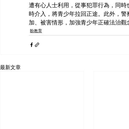
遭有心人士利用，從事犯罪行為，同時
時介入，將青少年拉回正途。此外，警
加、被害情形，加強青少年正確法治觀
盼教育
最新文章