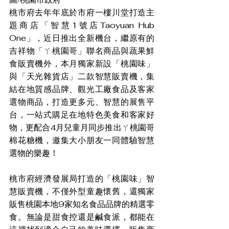
桃市府去年年底於市府一樓川堂打造主
題商店「智慧1號店Taoyuan Hub 
One」，近日推出全新機台，繼原有的
吉祥物「ㄚ桃園哥」聯名商品與蔬果鮮
食販賣機外，本月獨家新設「桃園味」
與「天光雜貨店」二款智慧販賣機，集
結在地質感品牌、觀光工廠食品及客家
選物商品，打造更多元、智慧的展售平
台，一站式購足在地特色美食和客家好
物，更配合4月兒童月同步推出ㄚ桃園哥
棉花糖機，邀集大小朋友一同體驗智慧
選物的樂趣！
桃市府經濟發展局打造的「桃園味」智
慧販賣機，不僅外型童趣懷舊，還獨家
販售桃園本地9家知名食品品牌的精選零
食。無論是甜食控還是鹹食派，都能在