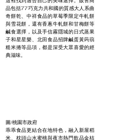
這裡找到適合自己的美味選擇。販售商
品包括77巧克力共和國的質感大人系曲
奇餅乾、中祥食品的草莓季限定牛軋餅
與雪花餅，還有香蔥牛軋餅和甘梅餅等
鹹食選擇，以及手信霧隱城的日式蒸果
子和星星樂、北田食品招牌鹹蛋黃蒟蒻
糙米捲等品項，都是深受大眾喜愛的經
典滋味。
圖/桃園市政府
乖乖食品更結合在地特色，融入新屋稻
米、枕頭山水蜜桃與夜市熱門飲品金桔