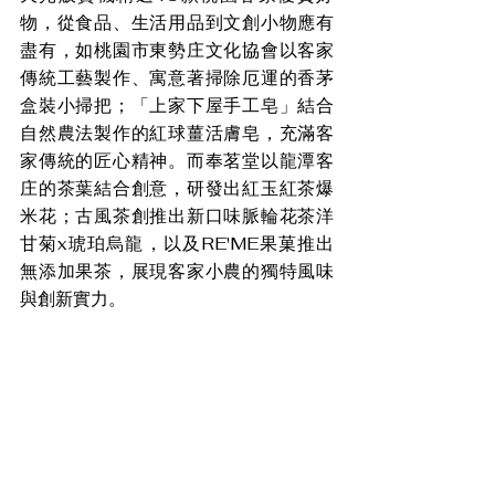
物，從食品、生活用品到文創小物應有
盡有，如桃園市東勢庄文化協會以客家
傳統工藝製作、寓意著掃除厄運的香茅
盒裝小掃把；「上家下屋手工皂」結合
自然農法製作的紅球薑活膚皂，充滿客
家傳統的匠心精神。而奉茗堂以龍潭客
庄的茶葉結合創意，研發出紅玉紅茶爆
米花；古風茶創推出新口味脈輪花茶洋
甘菊x琥珀烏龍，以及RE'ME果菓推出
無添加果茶，展現客家小農的獨特風味
與創新實力。