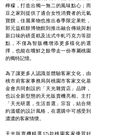
檸檬，打造出獨一無二的風味點心；而
豆之家則提供了適合女性消費者的元氣
寶饌，佳麗果物也推出春季限定果乾，
郭元益糕餅博物館則推出融合傳統與創
新口味的磅蛋糕及法式牛軋巧克力等甜
點，不僅為智販機增添更多樣化的選
擇，也能在嚐鮮之餘帶走一份專屬桃園
的獨特記憶。
為了讓更多人認識並體驗客家文化，由
桃市府客家事務局與桃園市客家文化基
金會共同創設的「天光雜貨店」品牌，
也以全新型態的天光販賣機亮相。主打
「天光研選，生活首選」宗旨，結合簡
約溫暖的設計風格，在選購中可感受到
濃濃的客家情懷。
天光販賣機精選15款桃園客家優質好