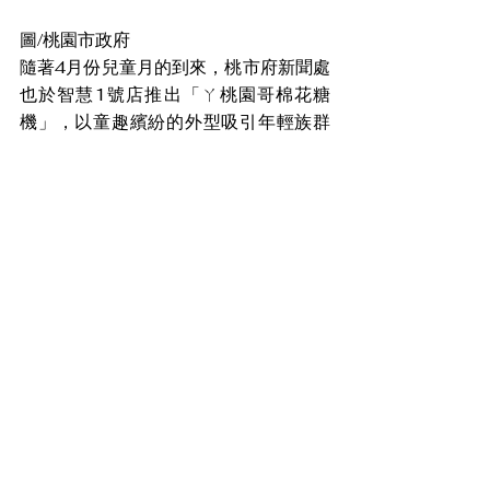
圖/桃園市政府
隨著4月份兒童月的到來，桃市府新聞處
也於智慧1號店推出「ㄚ桃園哥棉花糖
機」，以童趣繽紛的外型吸引年輕族群
及親子前來體驗，只要動動手指，選擇
喜歡的棉花糖顏色和口味，就能輕鬆製
作出專屬自己的美味造型棉花糖，讓大
小朋友共創快樂回憶，分享幸福甜蜜時
光。
桃市府新聞處長羅楚東表示，智慧1號店
的設立不僅是智慧科技與創新行銷的展
現，也象徵著桃園推廣在地特色產品與
文化的努力，無論是經典的桃園味零
食、客家文創商品，透過吸睛、智慧化
的特色機台展示，讓商店成為展示桃園
魅力的重要窗口。智慧1號店未來將持續