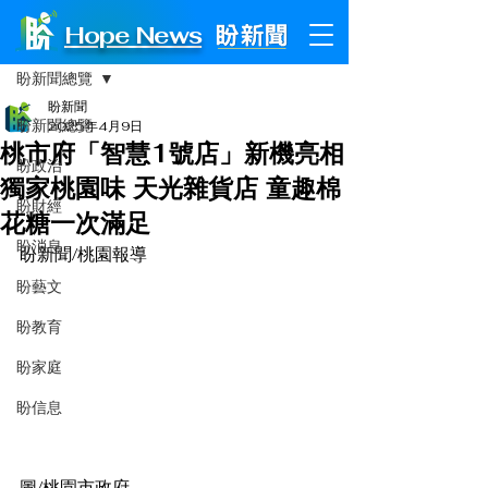
Hope News
文章
盼新聞總覽
盼新聞
盼新聞總覽
2025年4月9日
桃市府「智慧1號店」新機亮相
盼政治
獨家桃園味 天光雜貨店 童趣棉
盼財經
花糖一次滿足
盼消息
盼新聞/桃園報導
盼藝文
盼教育
盼家庭
盼信息
圖/桃園市政府