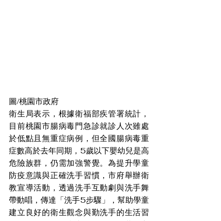
圖/桃園市政府
衛生局表示，根據衛福部疾管署統計，
目前桃園市腸病毒門急診就診人次雖處
於低點且無重症病例，但全國腸病毒重
症數高於去年同期，5歲以下嬰幼兒是高
危險族群，仍需加強警覺。為提升學童
防疫意識與正確洗手習慣，市府舉辦衛
教宣導活動，透過洗手互動劇與洗手舞
帶動唱，傳達「洗手5步驟」，幫助學童
建立良好的衛生觀念與勤洗手的生活習