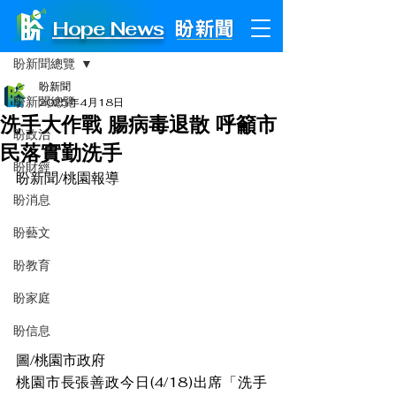
Hope News
文章
盼新聞總覽
盼新聞
盼新聞總覽
2025年4月18日
洗手大作戰 腸病毒退散 呼籲市
盼政治
民落實勤洗手
盼財經
盼新聞/桃園報導
盼消息
盼藝文
盼教育
盼家庭
盼信息
圖/桃園市政府
桃園市長張善政今日(4/18)出席「洗手