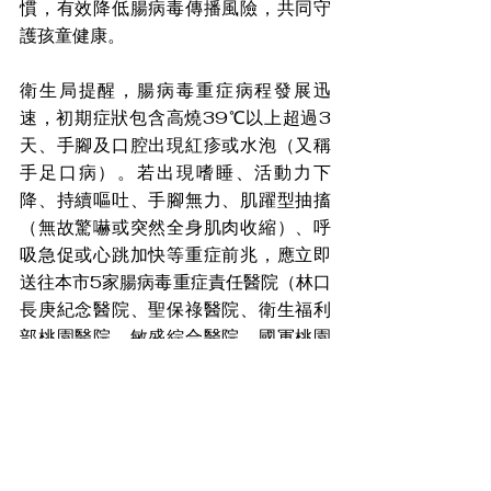
慣，有效降低腸病毒傳播風險，共同守
護孩童健康。
衛生局提醒，腸病毒重症病程發展迅
速，初期症狀包含高燒39℃以上超過3
天、手腳及口腔出現紅疹或水泡（又稱
手足口病）。若出現嗜睡、活動力下
降、持續嘔吐、手腳無力、肌躍型抽搐
（無故驚嚇或突然全身肌肉收縮）、呼
吸急促或心跳加快等重症前兆，應立即
送往本市5家腸病毒重症責任醫院（林口
長庚紀念醫院、聖保祿醫院、衛生福利
部桃園醫院、敏盛綜合醫院、國軍桃園
總醫院）就醫，把握黃金治療時機，降
低重症風險。如有相關疑問，可至桃園
市政府衛生局
官網
查詢，或撥打24小時
防疫專線：0800-033-355洽詢。
盼家庭