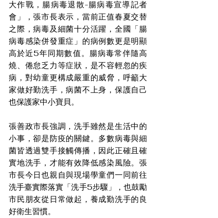
大作戰，腸病毒退散-腸病毒宣導記者
會」，張市長表示，當前正值春夏交替
之際，病毒及細菌十分活躍，全國「腸
病毒感染併發重症」的病例數更是明顯
高於近5年同期數值。腸病毒常伴隨高
燒、倦怠乏力等症狀，是不容輕忽的疾
病，對幼童更構成嚴重的威脅，呼籲大
家做好勤洗手，病菌不上身，保護自己
也保護家中小寶貝。
張善政市長強調，洗手雖然是生活中的
小事，卻是防疫的關鍵。多數病毒與細
菌皆透過雙手接觸傳播，因此正確且確
實地洗手，才能有效降低感染風險。張
市長今日也親自與現場學童們一同前往
洗手臺實際落實「洗手5步驟」，也鼓勵
市民朋友從日常做起，養成勤洗手的良
好衛生習慣。