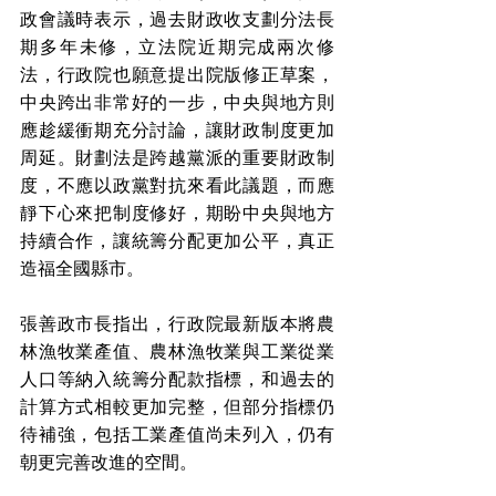
政會議時表示，過去財政收支劃分法長
期多年未修，立法院近期完成兩次修
法，行政院也願意提出院版修正草案，
中央跨出非常好的一步，中央與地方則
應趁緩衝期充分討論，讓財政制度更加
周延。財劃法是跨越黨派的重要財政制
度，不應以政黨對抗來看此議題，而應
靜下心來把制度修好，期盼中央與地方
持續合作，讓統籌分配更加公平，真正
造福全國縣市。
張善政市長指出，行政院最新版本將農
林漁牧業產值、農林漁牧業與工業從業
人口等納入統籌分配款指標，和過去的
計算方式相較更加完整，但部分指標仍
待補強，包括工業產值尚未列入，仍有
朝更完善改進的空間。