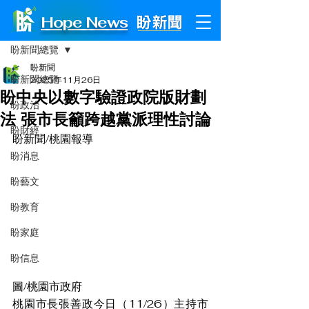
Hope News
文章
盼新聞總覽
盼新聞
盼新聞總覽
2025年11月26日
盼中央以數字驗證政院版財劃
盼政治
法 張市長籲跨越黨派理性討論
盼財經
盼新聞/桃園報導
盼消息
盼藝文
盼教育
盼家庭
盼信息
圖/桃園市政府
桃園市長張善政今日（11/26）主持市