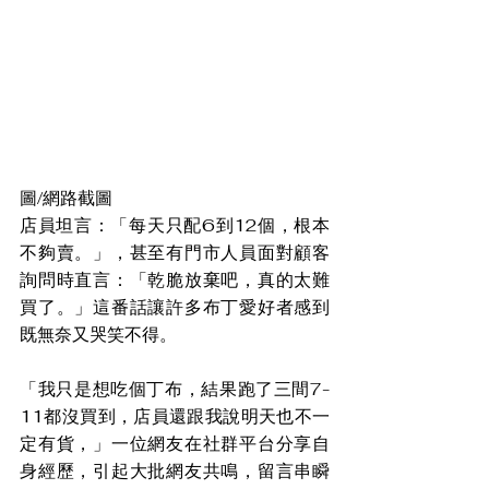
圖/網路截圖
店員坦言：「每天只配6到12個，根本
不夠賣。」，甚至有門市人員面對顧客
詢問時直言：「乾脆放棄吧，真的太難
買了。」這番話讓許多布丁愛好者感到
既無奈又哭笑不得。
「我只是想吃個丁布，結果跑了三間7-
11都沒買到，店員還跟我說明天也不一
定有貨，」一位網友在社群平台分享自
身經歷，引起大批網友共鳴，留言串瞬