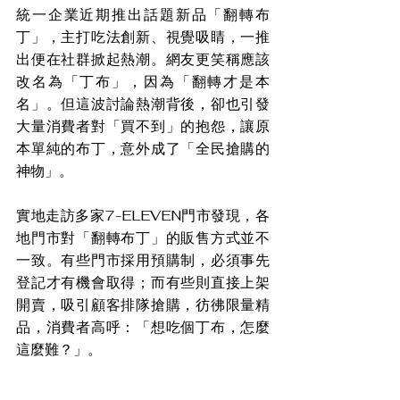
統一企業近期推出話題新品「翻轉布
丁」，主打吃法創新、視覺吸睛，一推
出便在社群掀起熱潮。網友更笑稱應該
改名為「丁布」，因為「翻轉才是本
名」。但這波討論熱潮背後，卻也引發
大量消費者對「買不到」的抱怨，讓原
本單純的布丁，意外成了「全民搶購的
神物」。
實地走訪多家7-ELEVEN門市發現，各
地門市對「翻轉布丁」的販售方式並不
一致。有些門市採用預購制，必須事先
登記才有機會取得；而有些則直接上架
開賣，吸引顧客排隊搶購，彷彿限量精
品，消費者高呼：「想吃個丁布，怎麼
這麼難？」。