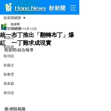
Hope News
文章
盼新聞總覽
盼新聞
盼新聞總覽
2025年10月15日
統一布丁推出「翻轉布丁」爆
盼政治
紅 一丁難求成現實
盼財經
盼新聞/綜合報導
盼消息
盼藝文
盼教育
盼家庭
盼信息
圖/網路截圖