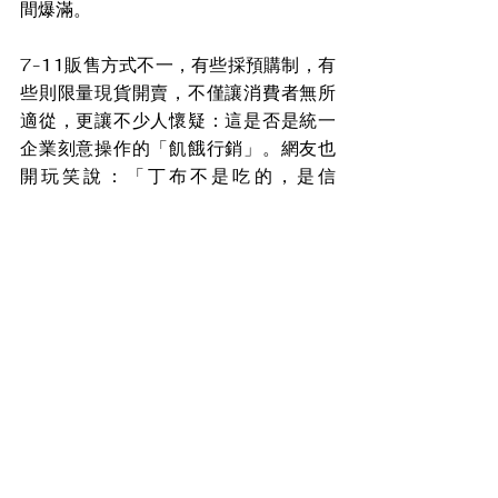
間爆滿。
7-11販售方式不一，有些採預購制，有
些則限量現貨開賣，不僅讓消費者無所
適從，更讓不少人懷疑：這是否是統一
企業刻意操作的「飢餓行銷」。網友也
開玩笑說：「丁布不是吃的，是信
仰。」更有人吐槽：「不如叫它『翻轉
心情』，從期待變成失望。」
盼消息
查看全部
最新文章