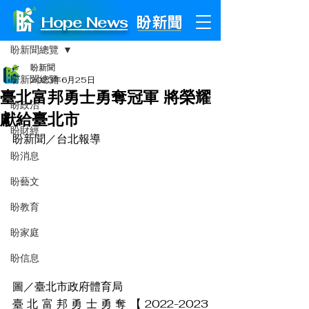
Hope News
文章
盼新聞總覽
盼新聞
盼新聞總覽
2023年6月25日
臺北富邦勇士勇奪冠軍 將榮耀
盼政治
獻給臺北市
盼財經
盼新聞／台北報導
盼消息
盼藝文
盼教育
盼家庭
盼信息
圖／臺北市政府體育局
臺北富邦勇士勇奪【2022-2023 