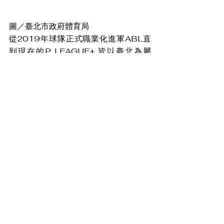
圖／臺北市政府體育局
從2019年球隊正式職業化進軍ABL直
到現在的P. LEAGUE+ 皆以臺北為屬
地，從征戰國際賽事到開拓國內職業運
動，富邦勇士胸前總是繡上「TAIPEI」
字樣，臺北和平籃球館成為勇士的家，
帶動大臺北地區籃球的觀賽風潮。球隊
也不負重望的在P.LEAGUE+ 奪下三連
霸締造勇士王朝，這些榮耀與歸功予一
路支持勇士的市民朋友，榮耀時刻，缺
一不可！
盼消息
查看全部