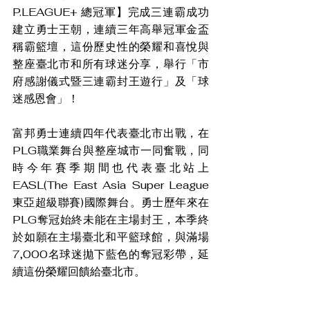
P.LEAGUE+ 總冠軍】完成三連霸成功
建立勇士王朝，連續三年高舉冠軍金盃
稱霸籃壇，這份歷史性的榮耀和喜悅與
整座臺北市和所有球迷分享，舉行「市
府感謝儀式暨三連霸封王遊行」及「球
迷感恩會」！
富邦勇士連續四年代表臺北市出戰，在
PLG職業舞台與整座城市一同奮戰，同
時今年賽季期間也代表臺北站上
EASL(The East Asia Super League
東亞超級聯賽)國際舞台。勇士歷年來在
PLG奪冠始終未能在主場封王，本季終
於如願在主場臺北和平籃球館，與滿場
7,000名球迷拋下藍色的奪冠彩帶，延
續這份榮耀回饋給臺北市。