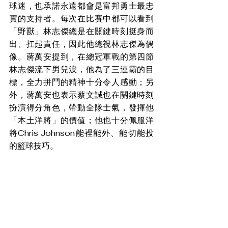
球迷，也承諾永遠都會是富邦勇士最忠
實的支持者。每次在比賽中都可以看到
「野獸」林志傑總是在關鍵時刻挺身而
出、扛起責任，因此他總視林志傑為偶
像。蔣萬安提到，在總冠軍戰的第四節
林志傑流下男兒淚，他為了三連霸的目
標，全力拼鬥的精神十分令人感動；另
外，蔣萬安也表示蔡文誠也在關鍵時刻
扮演得分角色，帶動全隊士氣，發揮他
「本土洋將」的價值；他也十分佩服洋
將Chris Johnson能裡能外、能切能投
的籃球技巧。