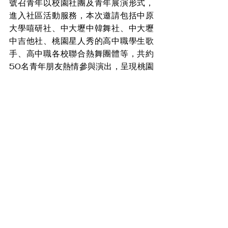
號召青年以校園社團及青年展演形式，
進入社區活動服務，本次邀請包括中原
大學嘻研社、中大壢中韓舞社、中大壢
中吉他社、桃園星人秀的高中職學生歌
手、高中職各校聯合熱舞團體等，共約
50名青年朋友熱情參與演出，呈現桃園
表演藝術人才的多元樣貌。
盼消息
查看全部
最新文章