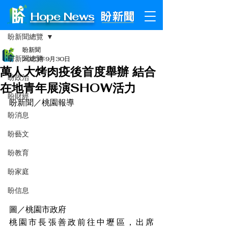
Hope News
文章
盼新聞總覽
盼新聞
盼新聞總覽
2023年9月30日
萬人大烤肉疫後首度舉辦 結合
盼政治
在地青年展演SHOW活力
盼財經
盼新聞／桃園報導
盼消息
盼藝文
盼教育
盼家庭
盼信息
圖／桃園市政府
桃園市長張善政前往中壢區，出席