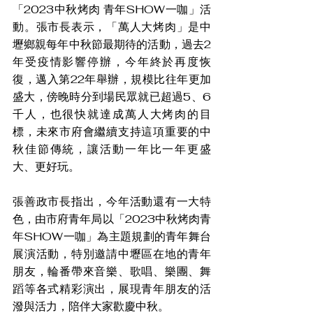
「2023中秋烤肉 青年SHOW一咖」活
動。張市長表示，「萬人大烤肉」是中
壢鄉親每年中秋節最期待的活動，過去2
年受疫情影響停辦，今年終於再度恢
復，邁入第22年舉辦，規模比往年更加
盛大，傍晚時分到場民眾就已超過5、6
千人，也很快就達成萬人大烤肉的目
標，未來市府會繼續支持這項重要的中
秋佳節傳統，讓活動一年比一年更盛
大、更好玩。
張善政市長指出，今年活動還有一大特
色，由市府青年局以「2023中秋烤肉青
年SHOW一咖」為主題規劃的青年舞台
展演活動，特別邀請中壢區在地的青年
朋友，輪番帶來音樂、歌唱、樂團、舞
蹈等各式精彩演出，展現青年朋友的活
潑與活力，陪伴大家歡慶中秋。