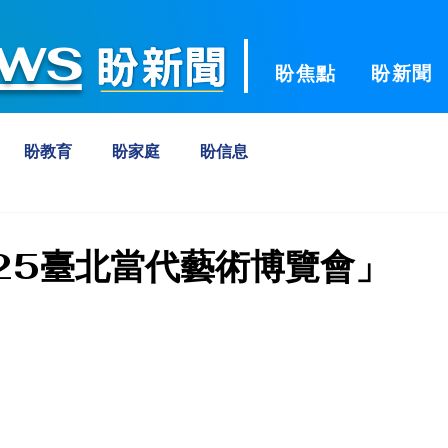
ws
盼焦點
盼新聞
盼教育
盼家庭
盼信息
25臺北當代藝術博覽會」