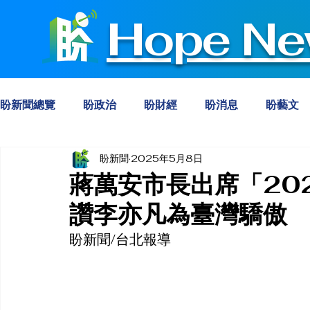
Hope Ne
盼新聞總覽
盼政治
盼財經
盼消息
盼藝文
盼新聞
2025年5月8日
蔣萬安市長出席「20
讚李亦凡為臺灣驕傲
盼新聞/台北報導