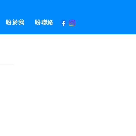
盼於我
盼聯絡