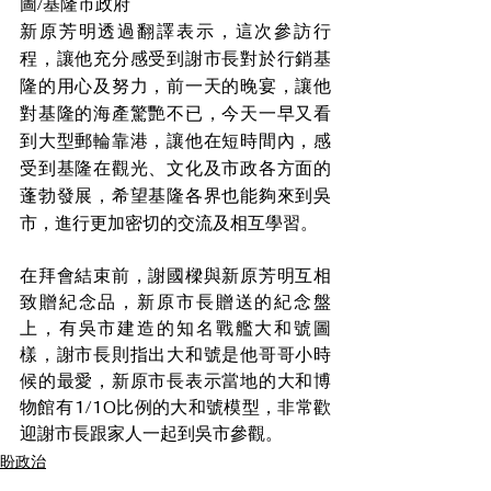
圖/基隆市政府
新原芳明透過翻譯表示，這次參訪行
程，讓他充分感受到謝市長對於行銷基
隆的用心及努力，前一天的晚宴，讓他
對基隆的海產驚艷不已，今天一早又看
到大型郵輪靠港，讓他在短時間內，感
受到基隆在觀光、文化及市政各方面的
蓬勃發展，希望基隆各界也能夠來到吳
市，進行更加密切的交流及相互學習。
在拜會結束前，謝國樑與新原芳明互相
致贈紀念品，新原市長贈送的紀念盤
上，有吳市建造的知名戰艦大和號圖
樣，謝市長則指出大和號是他哥哥小時
候的最愛，新原市長表示當地的大和博
物館有1/10比例的大和號模型，非常歡
迎謝市長跟家人一起到吳市參觀。
盼政治