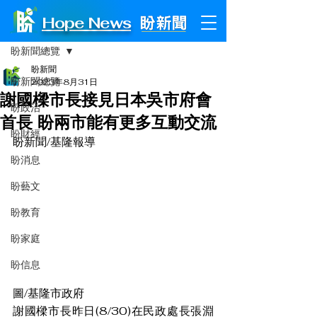
Hope News
文章
盼新聞總覽
盼新聞
盼新聞總覽
2023年8月31日
謝國樑市長接見日本吳市府會
盼政治
首長 盼兩市能有更多互動交流
盼財經
盼新聞/基隆報導
盼消息
盼藝文
盼教育
盼家庭
盼信息
圖/基隆市政府
謝國樑市長昨日(8/30)在民政處長張淵