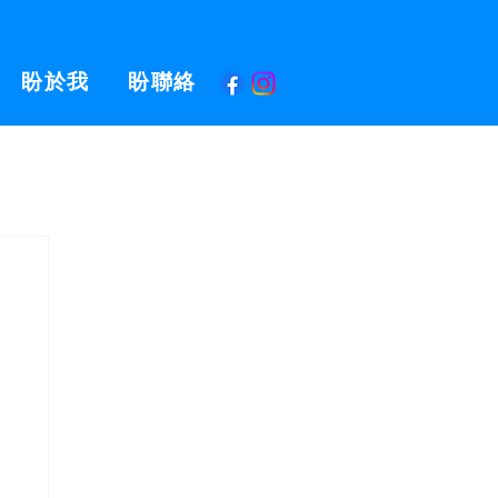
盼於我
盼聯絡