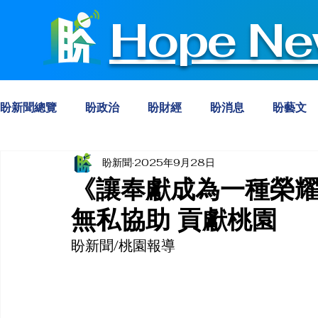
Hope Ne
盼新聞總覽
盼政治
盼財經
盼消息
盼藝文
盼新聞
2025年9月28日
《讓奉獻成為一種榮耀
無私協助 貢獻桃園
盼新聞/桃園報導