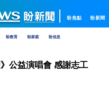
ws
盼焦點
盼新聞
盼教育
盼家庭
盼信息
》公益演唱會 感謝志工