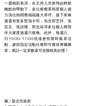
一週精彩表演，在主持人浩角翔起輕鬆
幽默的帶動下，多位療癒系明星藝人接
力演出熱鬧整個福隆大草坪。接下來兩
週還有更多堅強卡司，包含郭芝吟、張
芸京、張語噥、郭忠祐等多位藝人將陪
伴大家度過週六夜晚。此外，每週六、
日15:00-17:00現場會有限時集章活
動，參與指定活動任務即可獲得專屬圖
章，累計一定章數還可兌換精美好禮！
圖／新北市政府