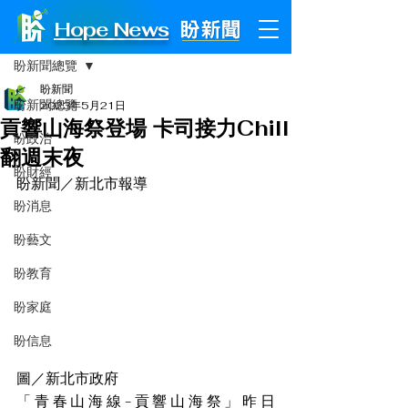
Hope News
文章
盼新聞總覽
盼新聞
盼新聞總覽
2023年5月21日
貢響山海祭登場 卡司接力Chill
盼政治
翻週末夜
盼財經
盼新聞／新北市報導
盼消息
盼藝文
盼教育
盼家庭
盼信息
圖／新北市政府
「青春山海線-貢響山海祭」昨日