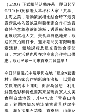
（5/20）正式揭開活動序幕，即日起至
6/11(日)於福隆大草坪和大家「共享」
山海之美，活動策展概念結合時下最夯
露營風格佈景以及與藝術家合作打造貢
寮特色意象彩繪衝浪板，透過衝浪板藝
術展現當地人文、美食與自然地景，歡
迎民眾拍照打卡。週末期間另有限時集
章活動、體驗課程及星光音樂會等節
目，本次活動也與在地商家合作推出優
惠，歡迎民眾一同來貢寮共襄盛舉！
今日開幕儀式中展示與在地「星空X藝素
村」藝術家合作的彩繪衝浪板，以貢寮
受歡迎的水上運動—衝浪為發想，利用
鮮豔色彩和特色圖案來呈現貢寮人文美
食與自然地景，其中包含「青春山海
線」範圍內知名的淡蘭古道景點虎字
碑、海女採集石花藻、貢寮鮑、山藥及