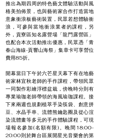
推出為期四周的特色藝文體驗活動與風
格美拍佈景，也與藝術家合作打造當地
意象衝浪板藝術裝置，民眾若想體驗衝
浪，可參與當地衝浪業者的課程，另
外，貢寮區知名露營場「龍門露營區」
也配合本次活動推出優惠，民眾憑「青
春山海線-貢響山海祭」集章卡可享營位
費用85折。
開幕當日下午於六芒星天幕下有在地藝
術家林宜秋老師的手作課程，帶領民眾
一同製作彩繪浮標盆栽，傍晚時分則有
專業瑜珈老師帶領的海風瑜珈課程。接
下來兩週也規劃植萃手染筷袋、創意拼
豆、水晶手串、流體熊鑰匙圈及從心渲
染流體畫等多元的手作體驗課程，可現
場報名參加(名額有限)。晚間18:00-
20:00則於舞台區展開星光音樂會的第