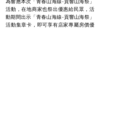
為響應本次「青春山海線-貢響山海祭」
活動，在地商家也祭出優惠給民眾，活
動期間出示「青春山海線-貢響山海祭」
活動集章卡，即可享有店家專屬房價優
惠，包含「海都旅社」、「大東旅
館」，訂房可享100元折扣；「地球人
戶外休閒家」平日直接向店家訂房享85
折；「福隆藍海」平日3人房特價2,300
元，平日4人房特價2,800元；另外，活
動期間也適逢福容大飯店(福隆店)7週年
慶，即日起至6/30，推出「一起7旅
行」專案，送早餐及行李箱，憑活動集
章卡或打卡照至福容大飯店(福隆店)大廳
酒吧享飲料九折優惠。配合「貢響山海
祭」活動，上述住宿旅客至「貢響山海
祭」活動現場向工作人員出示訂房證
明，即能領取神秘小禮。新北市政府觀
光旅遊局也呼籲欲前往貢寮參加活動的