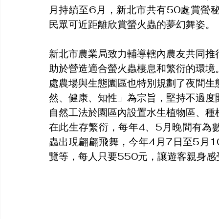
月持續至6月，新北市共有50處賞螢
民眾可近距離欣賞螢火蟲的夢幻舞姿。
新北市農業局致力輔導轄內農友共同推
助於營造適合螢火蟲棲息和繁衍的環境
處農場與生態園區也特別規劃了夜間生
然、健康、知性」為宗旨，堅持不過度
自然工法於園區內設置水生植物區、種
在此生存繁衍，每年4、5月晚間有為
蟲出現翩翩飛舞，今年4月7日至5月1
覽等，每人只要550元，讓遊客親身