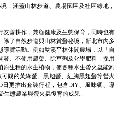
秘境，涵蓋山林步道、農場園區及社區綠地，
行友善耕作，兼顧健康及生態保育，同時也有
。除了自然步道與山林賞螢秘境，新北市內多
態導覽活動。例如雙溪平林休閒農場，以「自
開發、不使用農藥、除草劑及化學肥料，採用
植原生種的水生植物，使各種水生螢火蟲能夠
數可觀的黃緣螢、黑翅螢、紅胸黑翅螢等營火
0日更推出套裝行程，包含DIY、風味餐、導
感受生態農業與螢火蟲復育的成果。