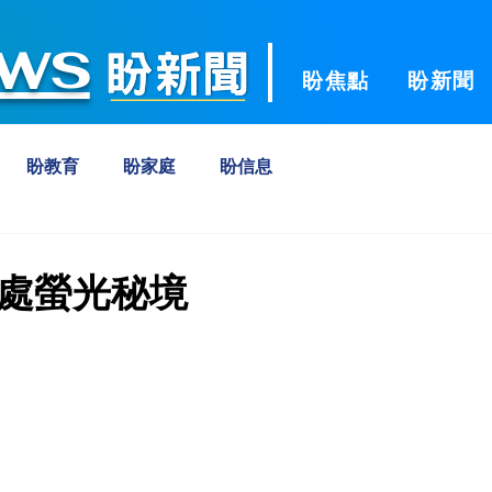
ws
盼焦點
盼新聞
盼教育
盼家庭
盼信息
0處螢光秘境