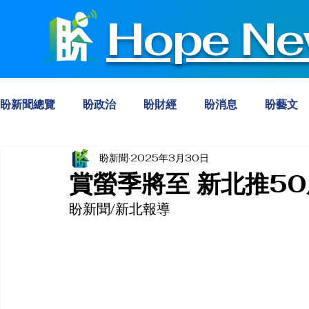
Hope Ne
盼新聞總覽
盼政治
盼財經
盼消息
盼藝文
盼新聞
2025年3月30日
賞螢季將至 新北推5
盼新聞/新北報導