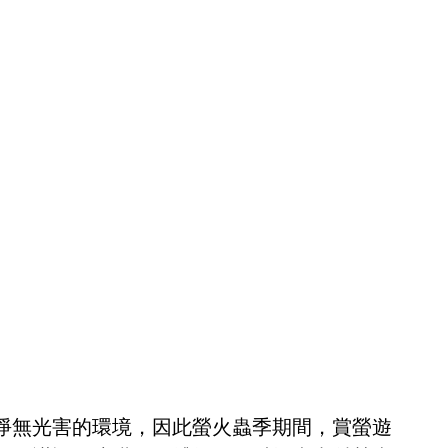
淨無光害的環境，因此螢火蟲季期間，賞螢遊