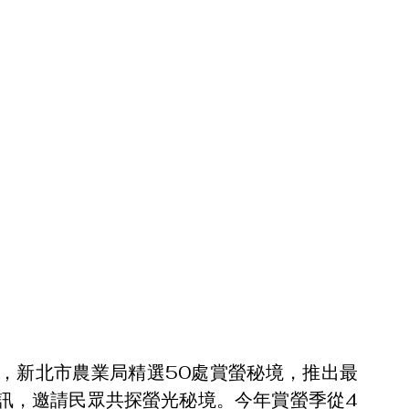
，新北市農業局精選50處賞螢秘境，推出最
訊，邀請民眾共探螢光秘境。今年賞螢季從4