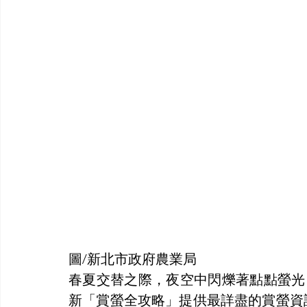
圖/新北市政府農業局
春夏交替之際，夜空中閃爍著點點螢光
新「賞螢全攻略」提供最詳盡的賞螢資