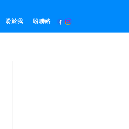
盼於我
盼聯絡