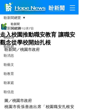
Hope News
文章
盼新聞總覽
盼新聞
盼新聞總覽
2023年12月7日
走入校園推動職安教育 讓職安
盼政治
觀念從學校開始扎根
盼財經
盼新聞／桃園市政府
盼消息
盼藝文
盼教育
盼家庭
盼信息
圖／桃園市政府
桃園市長張善政出席「校園職安扎根安