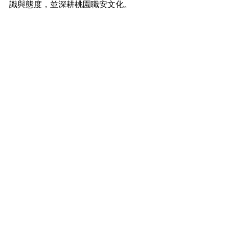
識與態度，並深耕桃園職安文化。
盼教育
查看全部
最新文章