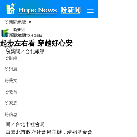
Hope News
文章
盼新聞總覽
盼新聞
盼新聞總覽
2023年5月28日
起步左右看 穿越好心安
盼政治
盼新聞／台北報導
盼財經
盼消息
盼藝文
盼教育
盼家庭
盼信息
圖／台北市社會局
由臺北市政府社會局主辦，靖娟基金會