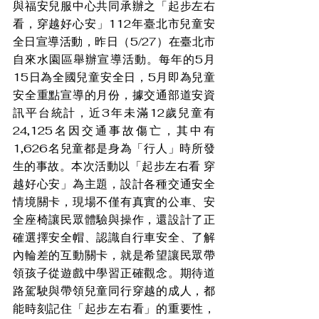
與福安兒服中心共同承辦之「起步左右
看，穿越好心安」112年臺北市兒童安
全日宣導活動，昨日（5/27）在臺北市
自來水園區舉辦宣導活動。每年的5月
15日為全國兒童安全日，5月即為兒童
安全重點宣導的月份，據交通部道安資
訊平台統計，近3年未滿12歲兒童有
24,125名因交通事故傷亡，其中有
1,626名兒童都是身為「行人」時所發
生的事故。本次活動以「起步左右看 穿
越好心安」為主題，設計各種交通安全
情境關卡，現場不僅有真實的公車、安
全座椅讓民眾體驗與操作，還設計了正
確選擇安全帽、認識自行車安全、了解
內輪差的互動關卡，就是希望讓民眾帶
領孩子從遊戲中學習正確觀念。期待道
路駕駛與帶領兒童同行穿越的成人，都
能時刻記住「起步左右看」的重要性，