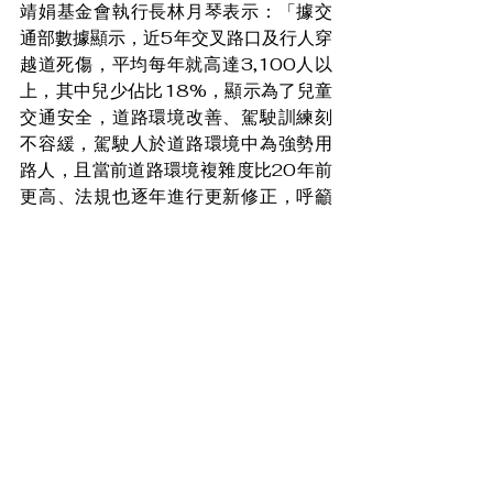
靖娟基金會執行長林月琴表示：「據交
通部數據顯示，近5年交叉路口及行人穿
越道死傷，平均每年就高達3,100人以
上，其中兒少佔比18%，顯示為了兒童
交通安全，道路環境改善、駕駛訓練刻
不容緩，駕駛人於道路環境中為強勢用
路人，且當前道路環境複雜度比20年前
更高、法規也逐年進行更新修正，呼籲
政府在駕駛人違規處理上，未來有更好
的應對措施，持續努力與改善。」
本次活動也邀請臺北市正義非營利幼兒
園的小朋友到現場，代表孩子們呼籲活
動的4點注意事項：「駕駛需停讓、行人
要看見、起步左右看、穿越好心安」再
次向家長及駕駛人提醒應時時留意交通
環境，並互相尊重禮讓，避免危機發
生。
盼消息