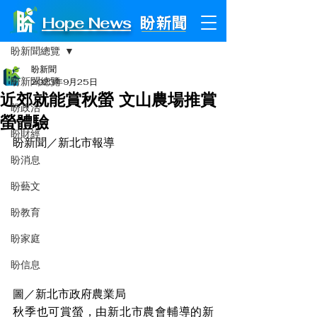
Hope News
文章
盼新聞總覽
盼新聞
盼新聞總覽
2023年9月25日
近郊就能賞秋螢 文山農場推賞
盼政治
螢體驗
盼財經
盼新聞／新北市報導
盼消息
盼藝文
盼教育
盼家庭
盼信息
圖／新北市政府農業局
秋季也可賞螢，由新北市農會輔導的新