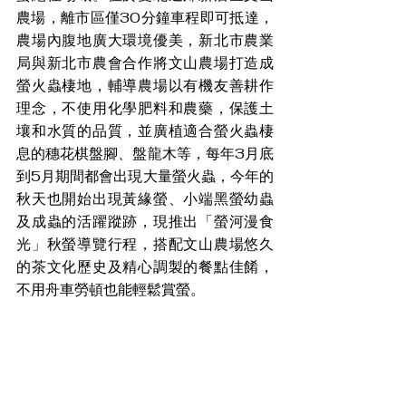
農場，離市區僅30分鐘車程即可抵達，
農場內腹地廣大環境優美，新北市農業
局與新北市農會合作將文山農場打造成
螢火蟲棲地，輔導農場以有機友善耕作
理念，不使用化學肥料和農藥，保護土
壤和水質的品質，並廣植適合螢火蟲棲
息的穗花棋盤腳、盤龍木等，每年3月底
到5月期間都會出現大量螢火蟲，今年的
秋天也開始出現黃緣螢、小端黑螢幼蟲
及成蟲的活躍蹤跡，現推出「螢河漫食
光」秋螢導覽行程，搭配文山農場悠久
的茶文化歷史及精心調製的餐點佳餚，
不用舟車勞頓也能輕鬆賞螢。