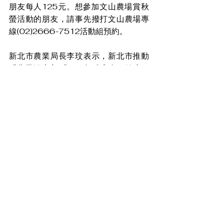
朋友每人125元。想參加文山農場賞秋
螢活動的朋友，請事先撥打文山農場專
線(02)2666-7512活動組預約。
新北市農業局長李玟表示，新北市推動
「農業健康市/式」，打造安全、健康、
永續的農業城市，透過跨部門的整合參
與，共同實現人類與自然和諧共生的農
業新模式。提醒民眾，螢火蟲喜歡溫暖
乾淨無光害的環境，賞螢遊客務必留意
環境衛生，並配合夜間燈火管制，也請
賞螢的遊客謹記不喧嘩、不捕捉、不以
燈光直射螢火蟲，以及沒有光害的「三
不一沒有」原則。
盼家庭