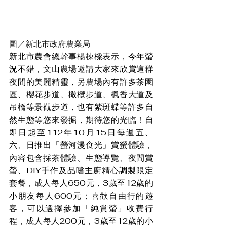
圖／新北市政府農業局
新北市農會總幹事楊棟樑表示，今年螢
況不錯，文山農場邀請大家來欣賞這群
夜間的美麗精靈，另農場內有許多茶園
區、櫻花步道、橄欖步道、楓香大道及
吊橋等景觀步道，也有紫斑蝶等許多自
然生態等您來發掘，期待您的光臨！自
即日起至112年10月15日每週五、
六、日推出「螢河漫食光」賞螢體驗，
內容包含採茶體驗、生態導覽、夜間賞
螢、DIY手作及品嚐主廚精心調製限定
套餐，成人每人650元，3歲至12歲的
小朋友每人600元；喜歡自由行的遊
客，可以選擇參加「純賞螢」收費行
程，成人每人200元，3歲至12歲的小