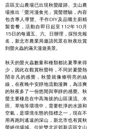
店區文山農場已出現秋螢蹤跡。文山農
場推出「螢河漫食光」賞螢體驗，內容
包含專人導覽、手作DIY及品嚐主廚精
製套餐，活動自即日起至112年10月
15日的每週五、六、日辦理，採預先報
名，新北市農業局邀請民眾在秋夜欣賞
到螢火蟲的滿天漫遊美景。
秋天的螢火蟲數量和種類都比夏季來得
少，因此在觀賞秋螢時，不同於夏螢熱
鬧非凡的感覺，秋螢就像條明亮的絲
線，在夜晚中安靜地流動漫舞，為涼爽
的秋夜多了一份悠閒與寧靜的感覺。秋
螢主要棲息在中高海拔的山區溪流、水
田、草地等環境中，需要乾淨的水源和
空氣，是環境生態的指標之一，現在不
用再跑到遙遠的深山，新北市也有賞秋
螢絕佳場域。位於雙北近郊新店區文山