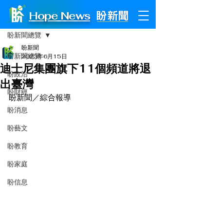
Hope News
文章
盼新聞總覽
盼新聞
盼新聞總覽
2023年6月15日
迪士尼集團旗下11個頻道將退
盼政治
出臺灣
盼財經
盼新聞／綜合報導
盼消息
盼藝文
盼教育
盼家庭
盼信息