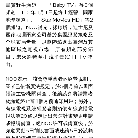
畫質野生頻道」、「Baby TV」等3個
頻道、113年1月1日起終止經營「國家
地理頻道」、「Star Movies HD」等2
個頻道。NCC補充，據瞭解，迪士尼及
國家地理兩家公司基於集團經營策略及
全球布局考量，規劃陸續退出臺灣及其
他區域之電視市場，原有頻道部分節
目，未來將轉至串流平臺(OTT TV)播
出。
NCC表示，該會尊重業者的經營規劃，
業者已依衛廣法規定，於3個月前以書面
報請主管機關備查，後續該會將請業者
於頻道終止前1個月前通知用戶；另外，
有線電視系統經營者則須依有線廣播電
視法第29條規定提出營運計畫變更申請
或報請備查，經NCC許可或備查後，於
頻道異動5日前以書面或連續5日於該頻