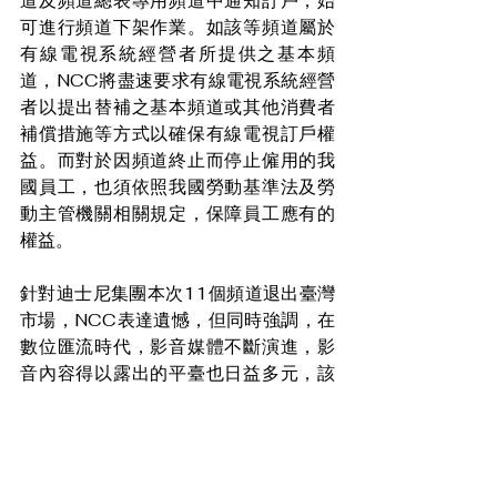
道及頻道總表專用頻道中通知訂戶，始
可進行頻道下架作業。如該等頻道屬於
有線電視系統經營者所提供之基本頻
道，NCC將盡速要求有線電視系統經營
者以提出替補之基本頻道或其他消費者
補償措施等方式以確保有線電視訂戶權
益。而對於因頻道終止而停止僱用的我
國員工，也須依照我國勞動基準法及勞
動主管機關相關規定，保障員工應有的
權益。
針對迪士尼集團本次11個頻道退出臺灣
市場，NCC表達遺憾，但同時強調，在
數位匯流時代，影音媒體不斷演進，影
音內容得以露出的平臺也日益多元，該
會將與文化部、數位部等部會密切合
作，順應媒體環境的發展，鼓勵產業繼
續製播優質影音內容，以保障消費者權
益。