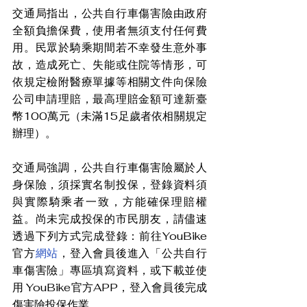
交通局指出，公共自行車傷害險由政府
全額負擔保費，使用者無須支付任何費
用。民眾於騎乘期間若不幸發生意外事
故，造成死亡、失能或住院等情形，可
依規定檢附醫療單據等相關文件向保險
公司申請理賠，最高理賠金額可達新臺
幣100萬元（未滿15足歲者依相關規定
辦理）。
交通局強調，公共自行車傷害險屬於人
身保險，須採實名制投保，登錄資料須
與實際騎乘者一致，方能確保理賠權
益。尚未完成投保的市民朋友，請儘速
透過下列方式完成登錄：前往YouBike
官方
網站
，登入會員後進入「公共自行
車傷害險」專區填寫資料，或下載並使
用 YouBike官方APP，登入會員後完成
傷害險投保作業。