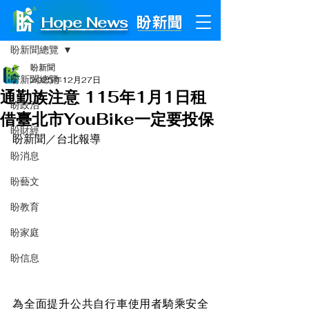
Hope News
文章
盼新聞總覽
盼新聞
盼新聞總覽
2025年12月27日
通勤族注意 115年1月1日租
盼政治
借臺北市YouBike一定要投保
盼財經
盼新聞／台北報導
盼消息
盼藝文
盼教育
盼家庭
盼信息
為全面提升公共自行車使用者騎乘安全