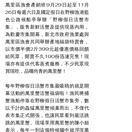
萬里區漁會產銷班9月29日起至11月
26日每週六日及國定假日在野柳漁港藍
色公路候船亭舉辦「野柳假日活蟹市
集」，販售新鮮活蟹及提供現蒸內用，
為歡慶市集開幕，新北市政府漁業處與
萬里區漁會共同舉辦產地福袋特賣會，
以市價半價2斤399元超優惠價格回饋
給民眾，開賣不久100份迅速完售！現
場亦有提供代客蒸煮服務，不少民眾現
買現吃，品嚐尚青的萬里蟹！
每年野柳假日活蟹市集最吸睛的就是開
幕活動的萬里蟹活蟹福袋啦！漁民將捕
蟹漁船停靠在野柳假日活蟹市集旁，數
以千計的鱻猛萬里蟹傾巢而出，不僅代
表市集正式開張，也讓民眾看到最活跳
跳的萬里蟹。現場享用萬里蟹的陳小姐
表示，每年一到這個時候腦中就浮現萬