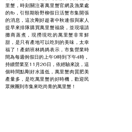
里蟹，時刻關注著萬里蟹官網及漁業處
的fb，引頸期盼野柳假日活蟹市集開張
的消息，這次剛好趁著中秋連假與家人
提早來排隊購買萬里蟹福袋，並現場請
攤商蒸煮，現撈現吃的萬里蟹非常鮮
甜，是只有產地可以吃到的美味，太幸
福了！產銷班林媽媽表示，市集營業時
間為每週例假日的上午9時到下午4時，
持續營業至11月26日，依經驗來說，這
個時間點剛好水溫低，萬里蟹肉質肥美
產量多，是吃萬里蟹的好時機，歡迎民
眾揪團到市集來吃尚青的萬里蟹！