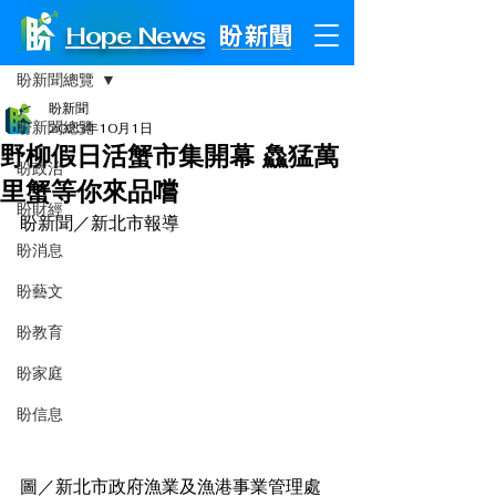
Hope News
文章
盼新聞總覽
盼新聞
盼新聞總覽
2023年10月1日
野柳假日活蟹市集開幕 鱻猛萬
盼政治
里蟹等你來品嚐
盼財經
盼新聞／新北市報導
盼消息
盼藝文
盼教育
盼家庭
盼信息
圖／新北市政府漁業及漁港事業管理處