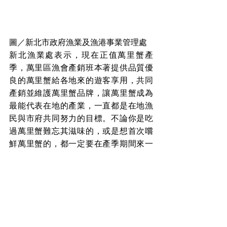
圖／新北市政府漁業及漁港事業管理處
新北漁業處表示，現在正值萬里蟹產
季，萬里區漁會產銷班本著提供品質優
良的萬里蟹給各地來的遊客享用，共同
產銷並維護萬里蟹品牌，讓萬里蟹成為
最能代表在地的產業，一直都是在地漁
民與市府共同努力的目標。不論你是吃
過萬里蟹難忘其滋味的，或是想首次嚐
鮮萬里蟹的，都一定要在產季期間來一
趟萬里蟹產地漁港遊玩品蟹！今日沒有
買到萬里蟹福袋的民眾也別灰心，在10
月21日及22日也還有提供各100份福袋
要讓民眾購買，敬請期待！
盼消息