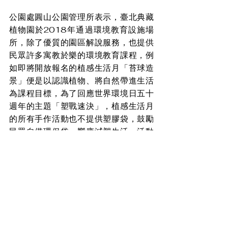
公園處圓山公園管理所表示，臺北典藏
植物園於2018年通過環境教育設施場
所，除了優質的園區解說服務，也提供
民眾許多寓教於樂的環境教育課程，例
如即將開放報名的植感生活月「苔球造
景」便是以認識植物、將自然帶進生活
為課程目標，為了回應世界環境日五十
週年的主題「塑戰速決」，植感生活月
的所有手作活動也不提供塑膠袋，鼓勵
民眾自備環保袋，響應減塑生活。活動
將於6月8日早上9點開放
報名
，歡迎有
興趣的市民朋友參訪園區內植物生態，
認識綠建築資源，體驗環境教育活動。
盼教育