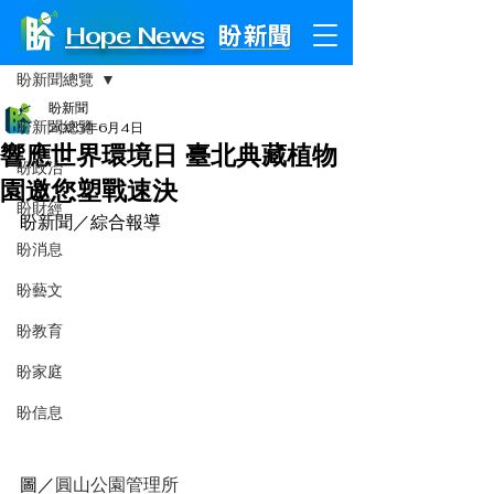
Hope News
文章
盼新聞總覽
盼新聞
盼新聞總覽
2023年6月4日
響應世界環境日 臺北典藏植物
盼政治
園邀您塑戰速決
盼財經
盼新聞／綜合報導
盼消息
盼藝文
盼教育
盼家庭
盼信息
圖／
圓山公園管理所