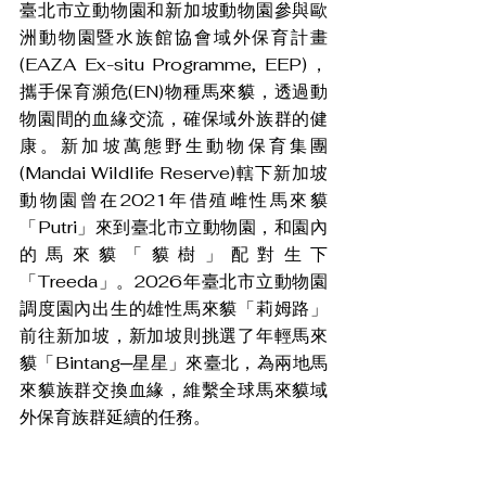
臺北市立動物園和新加坡動物園參與歐
洲動物園暨水族館協會域外保育計畫
(EAZA Ex-situ Programme, EEP)，
攜手保育瀕危(EN)物種馬來貘，透過動
物園間的血緣交流，確保域外族群的健
康。新加坡萬態野生動物保育集團
(Mandai Wildlife Reserve)轄下新加坡
動物園曾在2021年借殖雌性馬來貘
「Putri」來到臺北市立動物園，和園內
的馬來貘「貘樹」配對生下
「Treeda」。2026年臺北市立動物園
調度園內出生的雄性馬來貘「莉姆路」
前往新加坡，新加坡則挑選了年輕馬來
貘「Bintang─星星」來臺北，為兩地馬
來貘族群交換血緣，維繫全球馬來貘域
外保育族群延續的任務。