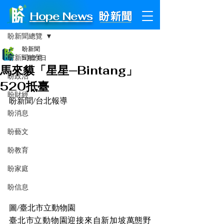
Hope News
文章
盼新聞總覽
盼新聞
盼新聞總覽
5月21日
馬來貘「星星─Bintang」
盼政治
520抵臺
盼財經
盼新聞/台北報導
盼消息
盼藝文
盼教育
盼家庭
盼信息
圖/臺北市立動物園
臺北市立動物園迎接來自新加坡萬態野