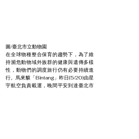
圖/臺北市立動物園
在全球物種整合保育的趨勢下，為了維
持瀕危動物域外族群的健康與遺傳多樣
性，動物們的調度旅行仍有必要持續進
行。馬來貘「Bintang」昨日(5/20)由星
宇航空負責載運，晚間平安到達臺北市
立動物園檢疫空間後，表現得謹慎而小
心翼翼。目前牠將好好休息舒緩旅途的
疲憊和緊張，待一個月的檢疫期滿後，
逐步適應臺北新家和保育員，再視情況
和大家見面。